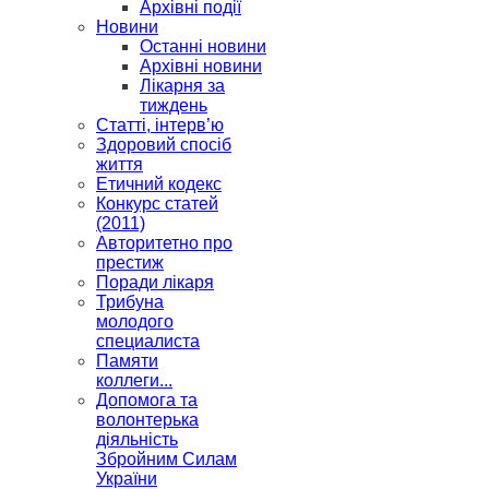
Архівні події
Новини
Останні новини
Архівні новини
Лікарня за
тиждень
Статті, інтерв’ю
Здоровий спосіб
життя
Етичний кодекс
Конкурс статей
(2011)
Авторитетно про
престиж
Поради лікаря
Трибуна
молодого
специалиста
Памяти
коллеги...
Допомога та
волонтерька
діяльність
Збройним Силам
України