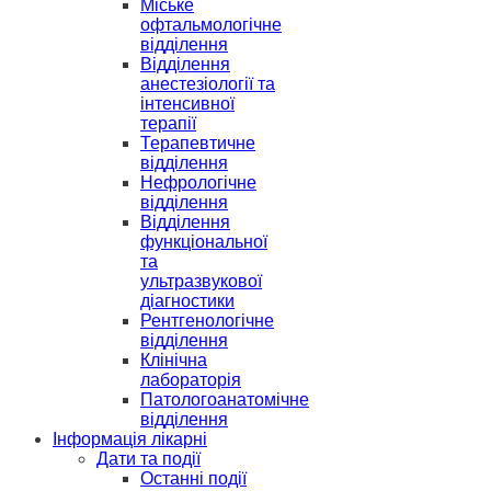
Міське
офтальмологічне
відділення
Відділення
анестезіології та
інтенсивної
терапії
Терапевтичне
відділення
Нефрологічне
відділення
Відділення
функціональної
та
ультразвукової
діагностики
Рентгенологічне
відділення
Клінічна
лабораторія
Патологоанатомічне
відділення
Інформація лікарні
Дати та події
Останні події