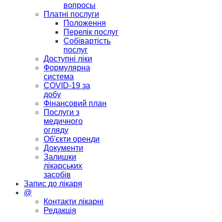
вопросы
Платні послуги
Положення
Перелік послуг
Собівартість
послуг
Доступні ліки
Формулярна
система
COVID-19 за
добу
Фінансовий план
Послуги з
медичного
огляду
Об'єкти оренди
Документи
Залишки
лікарських
засобів
Запис до лікаря
@
Контакти лікарні
Редакція