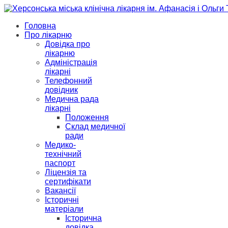
Головна
Про лікарню
Довідка про
лікарню
Адміністрація
лікарні
Телефонний
довідник
Медична рада
лікарні
Положення
Склад медичної
ради
Медико-
технічний
паспорт
Ліцензія та
сертифікати
Вакансії
Історичні
матеріали
Історична
довідка