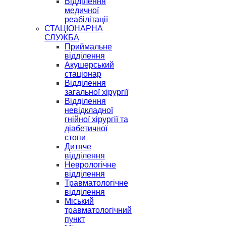
Відділення
медичної
реабілітації
СТАЦІОНАРНА
СЛУЖБА
Приймальне
відділення
Акушерський
стаціонар
Відділення
загальної хірургії
Відділення
невідкладної
гнійної хірургії та
діабетичної
стопи
Дитяче
відділення
Неврологічне
відділення
Травматологічне
відділення
Міський
травматологічний
пункт