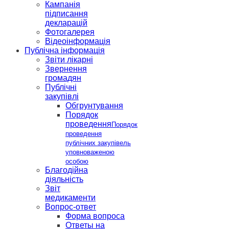
Кампанія
підписання
декларацій
Фотогалерея
Відеоінформація
Публічна інформація
Звіти лікарні
Звернення
громадян
Публічні
закупівлі
Обгрунтування
Порядок
проведення
Порядок
проведення
публічних закупівель
уповноваженою
особою
Благодійна
діяльність
Звіт
медикаменти
Вопрос-ответ
Форма вопроса
Ответы на