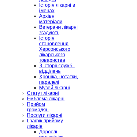
Історія лікарні в
іменах
Архівні
матеріали
Ветерани лікарні
згадують
Історія
становлення
Херсонського
лікарського
товариства
З історії служб і
відділень
Хроніка, нотатки,
паралелі
Музей лікарні
Статут лікарні
Емблема лікарні
Прийом
громадян
Послуги лікарні
Графік прийому
лікарів
Дорослі