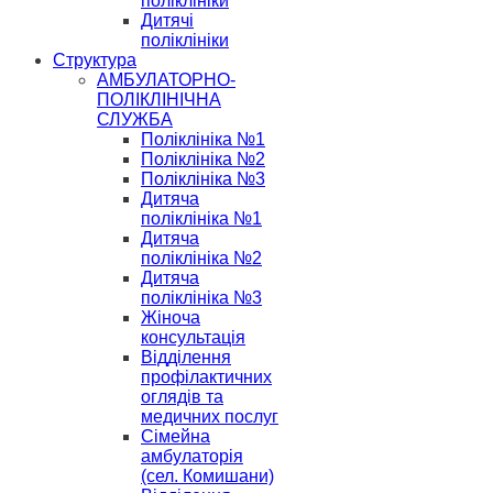
поліклініки
Дитячі
поліклініки
Структура
АМБУЛАТОРНО-
ПОЛІКЛІНІЧНА
СЛУЖБА
Поліклініка №1
Поліклініка №2
Поліклініка №3
Дитяча
поліклініка №1
Дитяча
поліклініка №2
Дитяча
поліклініка №3
Жіноча
консультація
Відділення
профілактичних
оглядів та
медичних послуг
Сімейна
амбулаторія
(сел. Комишани)