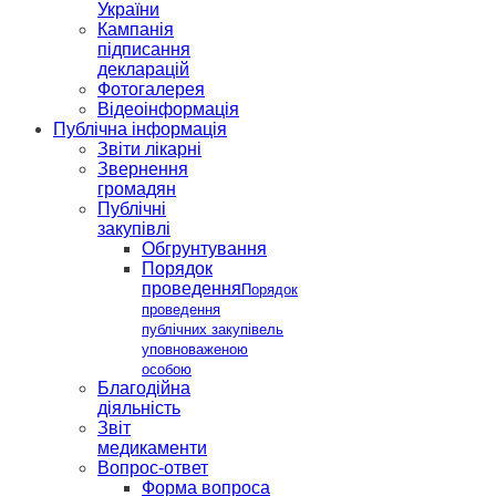
України
Кампанія
підписання
декларацій
Фотогалерея
Відеоінформація
Публічна інформація
Звіти лікарні
Звернення
громадян
Публічні
закупівлі
Обгрунтування
Порядок
проведення
Порядок
проведення
публічних закупівель
уповноваженою
особою
Благодійна
діяльність
Звіт
медикаменти
Вопрос-ответ
Форма вопроса