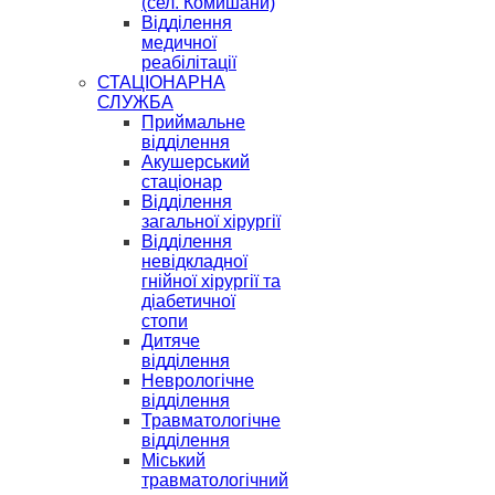
(сел. Комишани)
Відділення
медичної
реабілітації
СТАЦІОНАРНА
СЛУЖБА
Приймальне
відділення
Акушерський
стаціонар
Відділення
загальної хірургії
Відділення
невідкладної
гнійної хірургії та
діабетичної
стопи
Дитяче
відділення
Неврологічне
відділення
Травматологічне
відділення
Міський
травматологічний