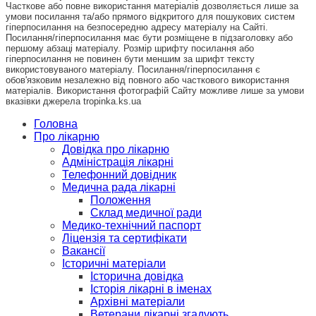
Часткове або повне використання матеріалів дозволяється лише за
умови посилання та/або прямого відкритого для пошукових систем
гіперпосилання на безпосередню адресу матеріалу на Сайті.
Посилання/гіперпосилання має бути розміщене в підзаголовку або
першому абзаці матеріалу. Розмір шрифту посилання або
гіперпосилання не повинен бути меншим за шрифт тексту
використовуваного матеріалу. Посилання/гіперпосилання є
обов'язковим незалежно від повного або часткового використання
матеріалів. Використання фотографій Сайту можливе лише за умови
вказівки джерела tropinka.ks.ua
Головна
Про лікарню
Довідка про лікарню
Адміністрація лікарні
Телефонний довідник
Медична рада лікарні
Положення
Склад медичної ради
Медико-технічний паспорт
Ліцензія та сертифікати
Вакансії
Історичні матеріали
Історична довідка
Історія лікарні в іменах
Архівні матеріали
Ветерани лікарні згадують