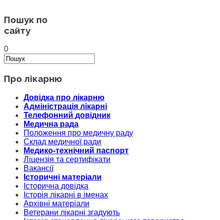
Пошук по
сайту
0
Про лікарню
Довідка про лікарню
Адміністрація лікарні
Телефонний довідник
Медична рада
Положення про медичну раду
Склад медичної ради
Медико-технічний паспорт
Ліцензія та сертифікати
Вакансії
Історичні матеріали
Історична довідка
Історія лікарні в іменах
Архівні матеріали
Ветерани лікарні згадують