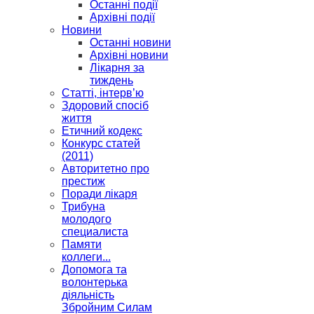
Останні події
Архівні події
Новини
Останні новини
Архівні новини
Лікарня за
тиждень
Статті, інтерв’ю
Здоровий спосіб
життя
Етичний кодекс
Конкурс статей
(2011)
Авторитетно про
престиж
Поради лікаря
Трибуна
молодого
специалиста
Памяти
коллеги...
Допомога та
волонтерька
діяльність
Збройним Силам