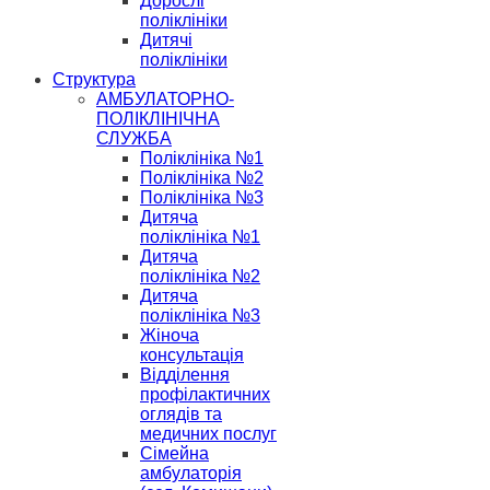
Дорослі
поліклініки
Дитячі
поліклініки
Структура
АМБУЛАТОРНО-
ПОЛІКЛІНІЧНА
СЛУЖБА
Поліклініка №1
Поліклініка №2
Поліклініка №3
Дитяча
поліклініка №1
Дитяча
поліклініка №2
Дитяча
поліклініка №3
Жіноча
консультація
Відділення
профілактичних
оглядів та
медичних послуг
Сімейна
амбулаторія