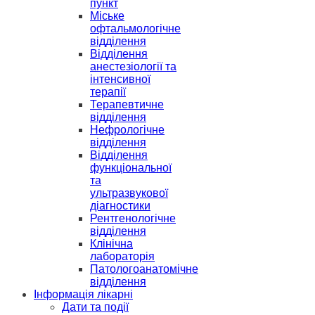
пункт
Міське
офтальмологічне
відділення
Відділення
анестезіології та
інтенсивної
терапії
Терапевтичне
відділення
Нефрологічне
відділення
Відділення
функціональної
та
ультразвукової
діагностики
Рентгенологічне
відділення
Клінічна
лабораторія
Патологоанатомічне
відділення
Інформація лікарні
Дати та події