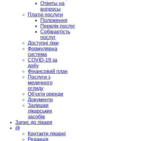
Ответы на
вопросы
Платні послуги
Положення
Перелік послуг
Собівартість
послуг
Доступні ліки
Формулярна
система
COVID-19 за
добу
Фінансовий план
Послуги з
медичного
огляду
Об'єкти оренди
Документи
Залишки
лікарських
засобів
Запис до лікаря
@
Контакти лікарні
Редакція