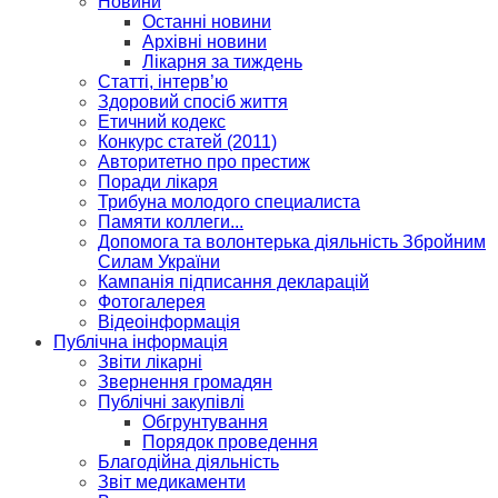
Новини
Останні новини
Архівні новини
Лікарня за тиждень
Статті, інтерв’ю
Здоровий спосіб життя
Етичний кодекс
Конкурс статей (2011)
Авторитетно про престиж
Поради лікаря
Трибуна молодого специалиста
Памяти коллеги...
Допомога та волонтерька діяльність Збройним
Силам України
Кампанія підписання декларацій
Фотогалерея
Відеоінформація
Публічна інформація
Звіти лікарні
Звернення громадян
Публічні закупівлі
Обгрунтування
Порядок проведення
Благодійна діяльність
Звіт медикаменти