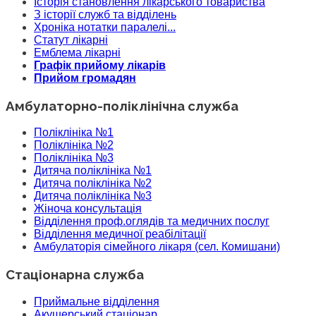
Історія становлення лікарського товариства
З історії служб та відділень
Хроніка нотатки паралелі...
Статут лікарні
Емблема лікарні
Графік прийому лікарів
Прийом громадян
Амбулаторно-поліклінічна служба
Поліклініка №1
Поліклініка №2
Поліклініка №3
Дитяча поліклініка №1
Дитяча поліклініка №2
Дитяча поліклініка №3
Жіноча консультація
Відділення проф.оглядів та медичних послуг
Відділення медичної реабілітації
Амбулаторія сімейного лікаря (сел. Комишани)
Стаціонарна служба
Приймальне відділення
Акушерський стаціонар