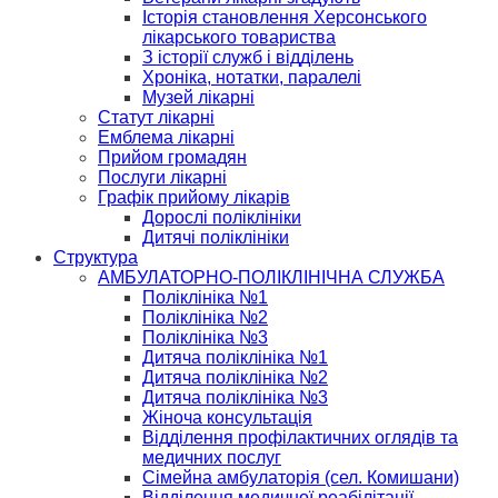
Історія становлення Херсонського
лікарського товариства
З історії служб і відділень
Хроніка, нотатки, паралелі
Музей лікарні
Статут лікарні
Емблема лікарні
Прийом громадян
Послуги лікарні
Графік прийому лікарів
Дорослі поліклініки
Дитячі поліклініки
Структура
АМБУЛАТОРНО-ПОЛІКЛІНІЧНА СЛУЖБА
Поліклініка №1
Поліклініка №2
Поліклініка №3
Дитяча поліклініка №1
Дитяча поліклініка №2
Дитяча поліклініка №3
Жіноча консультація
Відділення профілактичних оглядів та
медичних послуг
Сімейна амбулаторія (сел. Комишани)
Відділення медичної реабілітації