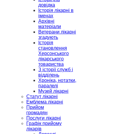
довідка
Історія лікарні в
іменах
Архівні
матеріали
Ветерани лікарні
згадують
Історія
становлення
Херсонського
лікарського
товариства
З історії служб і
відділень
Хроніка, нотатки,
паралелі
Музей лікарні
Статут лікарні
Емблема лікарні
Прийом
громадян
Послуги лікарні
Графік прийому
лікарів