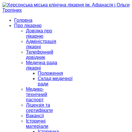
Головна
Про лікарню
Довідка про
лікарню
Адміністрація
лікарні
Телефонний
довідник
Медична рада
лікарні
Положення
Склад медичної
ради
Медико-
технічний
паспорт
Ліцензія та
сертифікати
Вакансії
Історичні
матеріали
Історична