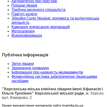
Авторитетно про престиж
Поради лікаря
Трибуна молодого спеціаліста
Пам'яті колеги
Збройні Сили України: допомога та волонтерська
діяльність
Кампанія підписання декларацій
Фотогалерея
Відеоінформація
Публічна інформація
Звіти лікарні
Звернення громадян
Інформація про наявність медикаментів
Формулярна система забезпечення лікарськими
засобами
"Херсонська міська клінічна лікарня імені Афанасія і
Ольги Тропіних" Херсонської міської ради
, м. Херсон,
вул. Комарова, 2
Умови використання матеріалів сайту tropinka.ks.ua