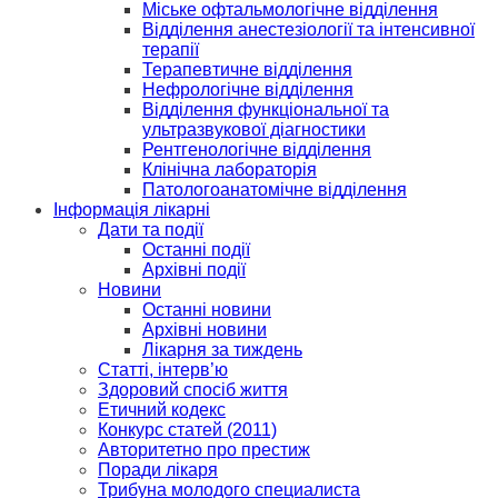
Міське офтальмологічне відділення
Відділення анестезіології та інтенсивної
терапії
Терапевтичне відділення
Нефрологічне відділення
Відділення функціональної та
ультразвукової діагностики
Рентгенологічне відділення
Клінічна лабораторія
Патологоанатомічне відділення
Інформація лікарні
Дати та події
Останні події
Архівні події
Новини
Останні новини
Архівні новини
Лікарня за тиждень
Статті, інтерв’ю
Здоровий спосіб життя
Етичний кодекс
Конкурс статей (2011)
Авторитетно про престиж
Поради лікаря
Трибуна молодого специалиста