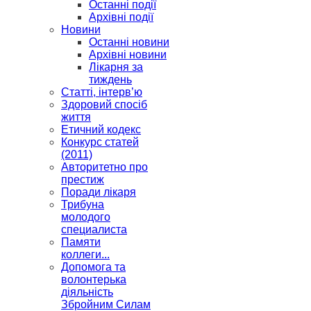
Останні події
Архівні події
Новини
Останні новини
Архівні новини
Лікарня за
тиждень
Статті, інтерв’ю
Здоровий спосіб
життя
Етичний кодекс
Конкурс статей
(2011)
Авторитетно про
престиж
Поради лікаря
Трибуна
молодого
специалиста
Памяти
коллеги...
Допомога та
волонтерька
діяльність
Збройним Силам