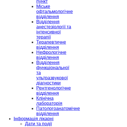
пункт
Міське
офтальмологічне
відділення
Відділення
анестезіології та
інтенсивної
терапії
Терапевтичне
відділення
Нефрологічне
відділення
Відділення
функціональної
та
ультразвукової
діагностики
Рентгенологічне
відділення
Клінічна
лабораторія
Патологоанатомічне
відділення
Інформація лікарні
Дати та події