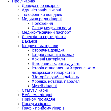
Про лікарню
Довідка про лікарню
Адміністрація лікарні
Телефонний довідник
Медична рада лікарні
Положення
Склад медичної ради
Медико-технічний паспорт
Ліцензія та сертифікати
Вакансії
Історичні матеріали
Історична довідка
Історія лікарні в іменах
Архівні матеріали
Ветерани лікарні згадують
Історія становлення Херсонського
лікарського товариства
З історії служб і відділень
Хроніка, нотатки, паралелі
Музей лікарні
Статут лікарні
Емблема лікарні
Прийом громадян
Послуги лікарні
Графік прийому лікарів