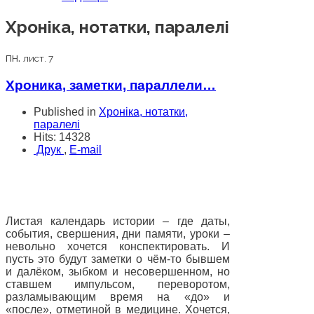
Хроніка, нотатки, паралелі
пн.
лист. 7
Хроника, заметки, параллели…
Published in
Хроніка, нотатки,
паралелі
Hits: 14328
Друк
,
E-mail
Листая календарь истории – где даты,
события, свершения, дни памяти, уроки –
невольно хочется конспектировать. И
пусть это будут заметки о чём-то бывшем
и далёком, зыбком и несовершенном, но
ставшем импульсом, переворотом,
разламывающим время на «до» и
«после», отметиной в медицине. Хочется,