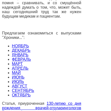
помня – сравнивать, и со смущённой
надеждой думать о том, что, может быть,
наш сегодняшний труд так же нужен
будущим медикам и пациентам.
Предлагаем ознакомиться с выпусками
"Хроники...":
НОЯБРЬ
ДЕКАБРЬ
ЯНВАРЬ
ФЕВРАЛЬ
МАРТ
АПРЕЛЬ
МАЙ
ИЮНЬ
ИЮЛЬ
АВГУСТ
СЕНТЯБРЬ
ОКТЯБРЬ
Статья, приуроченная
130-летию со дня
рождения врачей-отоларингологов