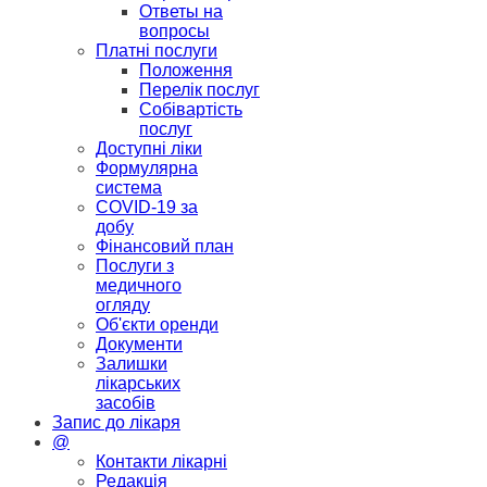
Ответы на
вопросы
Платні послуги
Положення
Перелік послуг
Собівартість
послуг
Доступні ліки
Формулярна
система
COVID-19 за
добу
Фінансовий план
Послуги з
медичного
огляду
Об'єкти оренди
Документи
Залишки
лікарських
засобів
Запис до лікаря
@
Контакти лікарні
Редакція