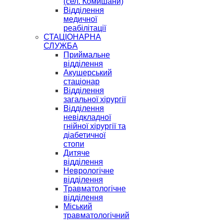
(сел. Комишани)
Відділення
медичної
реабілітації
СТАЦІОНАРНА
СЛУЖБА
Приймальне
відділення
Акушерський
стаціонар
Відділення
загальної хірургії
Відділення
невідкладної
гнійної хірургії та
діабетичної
стопи
Дитяче
відділення
Неврологічне
відділення
Травматологічне
відділення
Міський
травматологічний