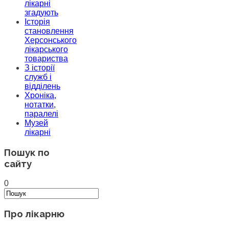
лікарні
згадують
Історія
становлення
Херсонського
лікарського
товариства
З історії
служб і
відділень
Хроніка,
нотатки,
паралелі
Музей
лікарні
Пошук по
сайту
0
Про лікарню