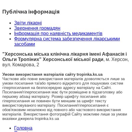
Публічна інформація
Звіти лікарні
Звернення громадян
Інформація про наявність медикаментів
Формулярна система забезпечення лікарськими
засобами
"Херсонська міська клінічна лікарня імені Афанасія і
Ольги Тропіних" Херсонської міської ради
, м. Херсон,
вул. Комарова, 2
Умови використання матеріалів сайту tropinka.ks.ua
Часткове або повне використання матеріалів дозволяється лише за
умови посилання та/або прямого відкритого для пошукових систем
гіперпосилання на безпосередню адресу матеріалу на Сайті.
Посилання/гіперпосилання має бути розміщене в підзаголовку або
першому абзаці матеріалу. Розмір шрифту посилання або
гіперпосилання не повинен бути меншим за шрифт тексту
використовуваного матеріалу. Посилання/гіперпосилання є
обов'язковим незалежно від повного або часткового використання
матеріалів. Використання фотографій Сайту можливе лише за умови
вказівки джерела tropinka.ks.ua
Головна