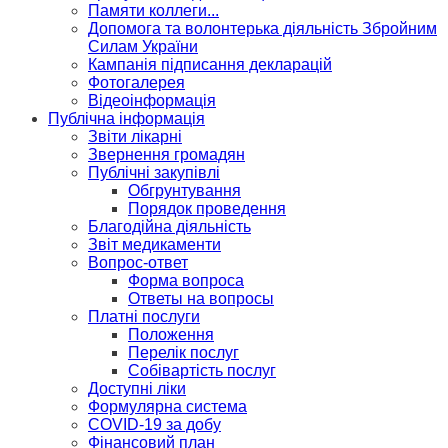
Памяти коллеги...
Допомога та волонтерька діяльність Збройним
Силам України
Кампанія підписання декларацій
Фотогалерея
Відеоінформація
Публічна інформація
Звіти лікарні
Звернення громадян
Публічні закупівлі
Обгрунтування
Порядок проведення
Благодійна діяльність
Звіт медикаменти
Вопрос-ответ
Форма вопроса
Ответы на вопросы
Платні послуги
Положення
Перелік послуг
Собівартість послуг
Доступні ліки
Формулярна система
COVID-19 за добу
Фінансовий план