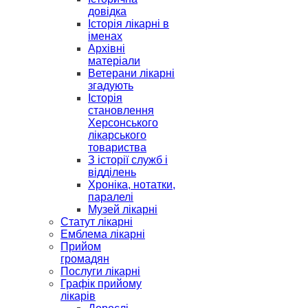
довідка
Історія лікарні в
іменах
Архівні
матеріали
Ветерани лікарні
згадують
Історія
становлення
Херсонського
лікарського
товариства
З історії служб і
відділень
Хроніка, нотатки,
паралелі
Музей лікарні
Статут лікарні
Емблема лікарні
Прийом
громадян
Послуги лікарні
Графік прийому
лікарів