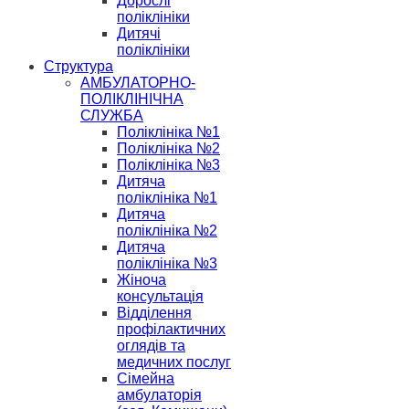
Дорослі
поліклініки
Дитячі
поліклініки
Структура
АМБУЛАТОРНО-
ПОЛІКЛІНІЧНА
СЛУЖБА
Поліклініка №1
Поліклініка №2
Поліклініка №3
Дитяча
поліклініка №1
Дитяча
поліклініка №2
Дитяча
поліклініка №3
Жіноча
консультація
Відділення
профілактичних
оглядів та
медичних послуг
Сімейна
амбулаторія