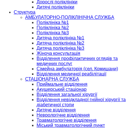
Дорослі поліклініки
Дитячі поліклініки
Структура
АМБУЛАТОРНО-ПОЛІКЛІНІЧНА СЛУЖБА
Поліклініка №1
Поліклініка №2
Поліклініка №3
Дитяча поліклініка №1
Дитяча поліклініка №2
Дитяча поліклініка №3
Жіноча консультація
Відділення профілактичних оглядів та
медичних послуг
Сімейна амбулаторія (сел. Комишани)
Відділення медичної реабілітації
СТАЦІОНАРНА СЛУЖБА
Приймальне відділення
Акушерський стаціонар
Відділення загальної хірургії
Відділення невідкладної гнійної хірургії та
діабетичної стопи
Дитяче відділення
Неврологічне відділення
Травматологічне відділення
Міський травматологічний пункт