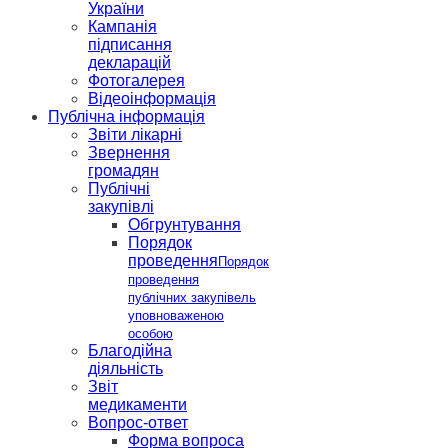
України
Кампанія
підписання
декларацій
Фотогалерея
Відеоінформація
Публічна інформація
Звіти лікарні
Звернення
громадян
Публічні
закупівлі
Обгрунтування
Порядок
проведення
Порядок
проведення
публічних закупівель
уповноваженою
особою
Благодійна
діяльність
Звіт
медикаменти
Вопрос-ответ
Форма вопроса