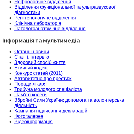
Нефрологічне відділення
Відділення функціональної та ультразвукової
діагностики
Рентгенологічне відділення
Клінічна лабораторія
Патологоанатомічне відділення
Інформація та мультимедіа
Останні новини
Статті, інтерв'ю
Здоровий спосіб життя
Етичний кодекс
Конкурс статей (2011)
Авторитетно про престиж
Поради лікаря
Трибуна молодого спеціаліста
Пам'яті колеги
Збройні Сили України: допомога та волонтерська
діяльність
Кампанія підписання декларацій
Фотогалерея
Відеоінформація