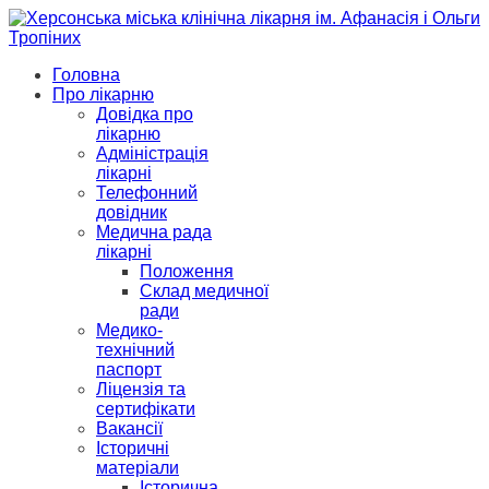
Головна
Про лікарню
Довідка про
лікарню
Адміністрація
лікарні
Телефонний
довідник
Медична рада
лікарні
Положення
Склад медичної
ради
Медико-
технічний
паспорт
Ліцензія та
сертифікати
Вакансії
Історичні
матеріали
Історична