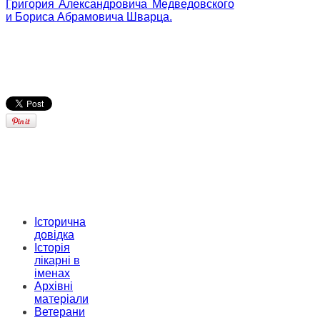
Григория Александровича Медведовского
и Бориса Абрамовича Шварца.
Історична
довідка
Історія
лікарні в
іменах
Архівні
матеріали
Ветерани