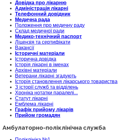
Довідка про лікарню
Адміністрація лікарні
Телефонний довідник
Медична рада
Положення про медичну раду
Склад медичної ради
Медико-технічний паспорт
Ліцензія та сертифікати
Вакансії
Історичні матеріали
Історична довідка
Історія лікарні в іменах
Архівні матеріали
Ветерани лікарні згадують
Історія становлення лікарського товариства
З історії служб та відділень
Хроніка нотатки паралелі...
Статут лікарні
Емблема лікарні
Графік прийому лікарів
Прийом громадян
Амбулаторно-поліклінічна служба
Поліклініка №1