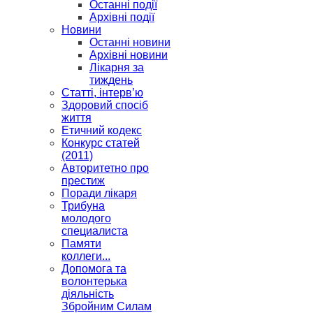
Останні події
Архівні події
Новини
Останні новини
Архівні новини
Лікарня за
тиждень
Статті, інтерв’ю
Здоровий спосіб
життя
Етичний кодекс
Конкурс статей
(2011)
Авторитетно про
престиж
Поради лікаря
Трибуна
молодого
специалиста
Памяти
коллеги...
Допомога та
волонтерька
діяльність
Збройним Силам