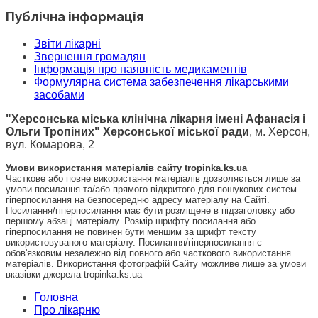
Публічна інформація
Звіти лікарні
Звернення громадян
Інформація про наявність медикаментів
Формулярна система забезпечення лікарськими
засобами
"Херсонська міська клінічна лікарня імені Афанасія і
Ольги Тропіних" Херсонської міської ради
, м. Херсон,
вул. Комарова, 2
Умови використання матеріалів сайту tropinka.ks.ua
Часткове або повне використання матеріалів дозволяється лише за
умови посилання та/або прямого відкритого для пошукових систем
гіперпосилання на безпосередню адресу матеріалу на Сайті.
Посилання/гіперпосилання має бути розміщене в підзаголовку або
першому абзаці матеріалу. Розмір шрифту посилання або
гіперпосилання не повинен бути меншим за шрифт тексту
використовуваного матеріалу. Посилання/гіперпосилання є
обов'язковим незалежно від повного або часткового використання
матеріалів. Використання фотографій Сайту можливе лише за умови
вказівки джерела tropinka.ks.ua
Головна
Про лікарню