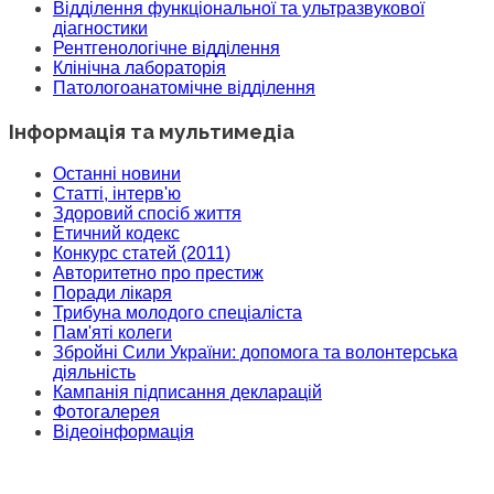
Відділення функціональної та ультразвукової
діагностики
Рентгенологічне відділення
Клінічна лабораторія
Патологоанатомічне відділення
Інформація та мультимедіа
Останні новини
Статті, інтерв'ю
Здоровий спосіб життя
Етичний кодекс
Конкурс статей (2011)
Авторитетно про престиж
Поради лікаря
Трибуна молодого спеціаліста
Пам'яті колеги
Збройні Сили України: допомога та волонтерська
діяльність
Кампанія підписання декларацій
Фотогалерея
Відеоінформація