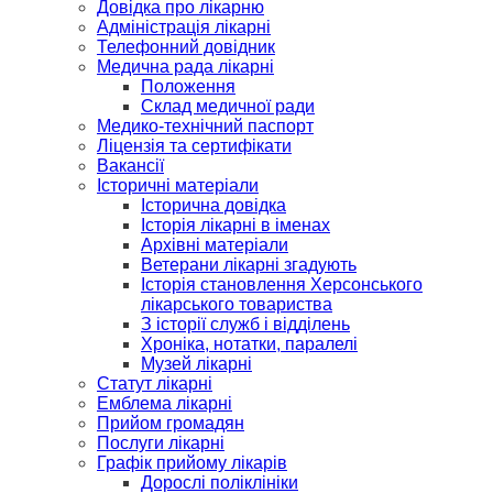
Довідка про лікарню
Адміністрація лікарні
Телефонний довідник
Медична рада лікарні
Положення
Склад медичної ради
Медико-технічний паспорт
Ліцензія та сертифікати
Вакансії
Історичні матеріали
Історична довідка
Історія лікарні в іменах
Архівні матеріали
Ветерани лікарні згадують
Історія становлення Херсонського
лікарського товариства
З історії служб і відділень
Хроніка, нотатки, паралелі
Музей лікарні
Статут лікарні
Емблема лікарні
Прийом громадян
Послуги лікарні
Графік прийому лікарів
Дорослі поліклініки