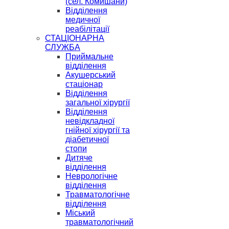
(сел. Комишани)
Відділення
медичної
реабілітації
СТАЦІОНАРНА
СЛУЖБА
Приймальне
відділення
Акушерський
стаціонар
Відділення
загальної хірургії
Відділення
невідкладної
гнійної хірургії та
діабетичної
стопи
Дитяче
відділення
Неврологічне
відділення
Травматологічне
відділення
Міський
травматологічний