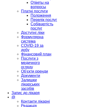
Ответы на
вопросы
Платні послуги
Положення
Перелік послуг
Собівартість
послуг
Доступні ліки
Формулярна
система
COVID-19 за
добу
Фінансовий план
Послуги з
медичного
огляду
Об'єкти оренди
Документи
Залишки
лікарських
засобів
Запис до лікаря
@
Контакти лікарні
Редакція