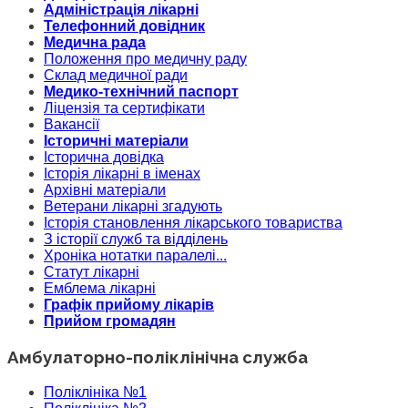
Адміністрація лікарні
Телефонний довідник
Медична рада
Положення про медичну раду
Склад медичної ради
Медико-технічний паспорт
Ліцензія та сертифікати
Вакансії
Історичні матеріали
Історична довідка
Історія лікарні в іменах
Архівні матеріали
Ветерани лікарні згадують
Історія становлення лікарського товариства
З історії служб та відділень
Хроніка нотатки паралелі...
Статут лікарні
Емблема лікарні
Графік прийому лікарів
Прийом громадян
Амбулаторно-поліклінічна служба
Поліклініка №1