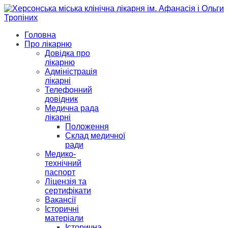
Головна
Про лікарню
Довідка про
лікарню
Адміністрація
лікарні
Телефонний
довідник
Медична рада
лікарні
Положення
Склад медичної
ради
Медико-
технічний
паспорт
Ліцензія та
сертифікати
Вакансії
Історичні
матеріали
Історична