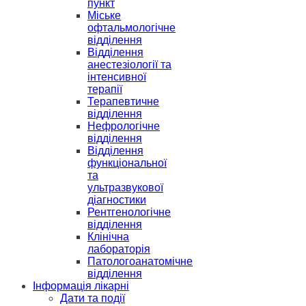
пункт
Міське
офтальмологічне
відділення
Відділення
анестезіології та
інтенсивної
терапії
Терапевтичне
відділення
Нефрологічне
відділення
Відділення
функціональної
та
ультразвукової
діагностики
Рентгенологічне
відділення
Клінічна
лабораторія
Патологоанатомічне
відділення
Інформація лікарні
Дати та події