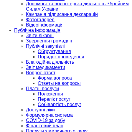
Допомога та волонтерька діяльність Збройним
Силам України
Кампанія підписання декларацій
Фотогалерея
Відеоінформація
Публічна інформація
Звіти лікарні
Звернення громадян
Публічні закупівлі
Обгрунтування
Порядок проведення
Благодійна діяльність
Звіт медикаменти
Вопрос-ответ
Форма вопроса
Ответы на вопросы
Платні послуги
Положення
Перелік послуг
Собівартість послуг
Доступні ліки
Формулярна система
COVID-19 за добу
Фінансовий план
Послуги з медичного огляду