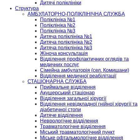
Дитячі поліклініки
Структура
АМБУЛАТОРНО-ПОЛІКЛІНІЧНА СЛУЖБА
Поліклініка №1
Поліклініка №2
Поліклініка №3
Дитяча поліклініка №1
Дитяча поліклініка №2
Дитяча поліклініка №3
Жіноча консультація
Відділення профілактичних оглядів та
медичних послуг
Сімейна амбулаторія (сел. Комишани)
Відділення медичної реабілітації
СТАЦІОНАРНА СЛУЖБА
Приймальне відділення
Акушерський стаціонар
Відділення загальної хірургії
Відділення невідкладної гнійної хірургії та
діабетичної стопи
Дитяче відділення
Неврологічне відділення
Травматологічне відділення
Міський травматологічний пункт
Міське офтальмологічне відділення