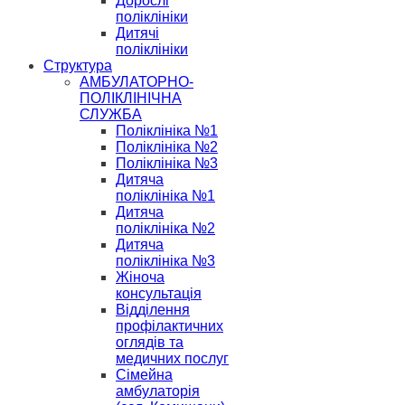
Дорослі
поліклініки
Дитячі
поліклініки
Структура
АМБУЛАТОРНО-
ПОЛІКЛІНІЧНА
СЛУЖБА
Поліклініка №1
Поліклініка №2
Поліклініка №3
Дитяча
поліклініка №1
Дитяча
поліклініка №2
Дитяча
поліклініка №3
Жіноча
консультація
Відділення
профілактичних
оглядів та
медичних послуг
Сімейна
амбулаторія