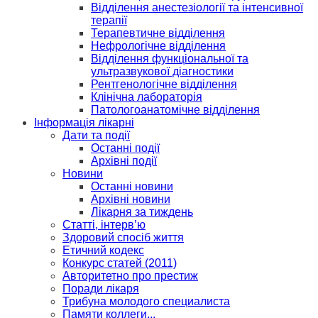
Відділення анестезіології та інтенсивної
терапії
Терапевтичне відділення
Нефрологічне відділення
Відділення функціональної та
ультразвукової діагностики
Рентгенологічне відділення
Клінічна лабораторія
Патологоанатомічне відділення
Інформація лікарні
Дати та події
Останні події
Архівні події
Новини
Останні новини
Архівні новини
Лікарня за тиждень
Статті, інтерв’ю
Здоровий спосіб життя
Етичний кодекс
Конкурс статей (2011)
Авторитетно про престиж
Поради лікаря
Трибуна молодого специалиста
Памяти коллеги...