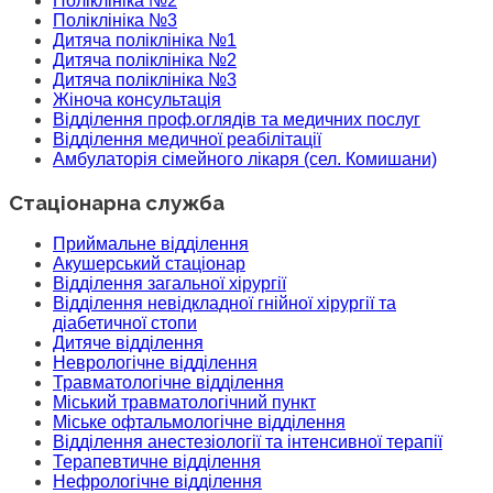
Поліклініка №2
Поліклініка №3
Дитяча поліклініка №1
Дитяча поліклініка №2
Дитяча поліклініка №3
Жіноча консультація
Відділення проф.оглядів та медичних послуг
Відділення медичної реабілітації
Амбулаторія сімейного лікаря (сел. Комишани)
Стаціонарна служба
Приймальне відділення
Акушерський стаціонар
Відділення загальної хірургії
Відділення невідкладної гнійної хірургії та
діабетичної стопи
Дитяче відділення
Неврологічне відділення
Травматологічне відділення
Міський травматологічний пункт
Міське офтальмологічне відділення
Відділення анестезіології та інтенсивної терапії
Терапевтичне відділення
Нефрологічне відділення