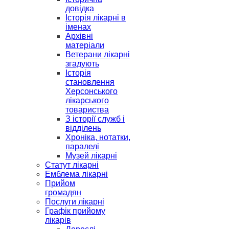
довідка
Історія лікарні в
іменах
Архівні
матеріали
Ветерани лікарні
згадують
Історія
становлення
Херсонського
лікарського
товариства
З історії служб і
відділень
Хроніка, нотатки,
паралелі
Музей лікарні
Статут лікарні
Емблема лікарні
Прийом
громадян
Послуги лікарні
Графік прийому
лікарів