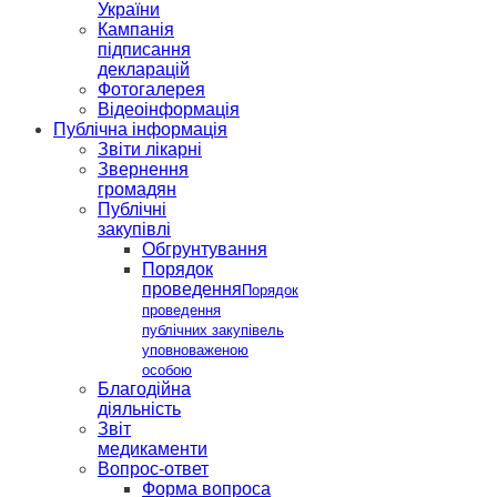
України
Кампанія
підписання
декларацій
Фотогалерея
Відеоінформація
Публічна інформація
Звіти лікарні
Звернення
громадян
Публічні
закупівлі
Обгрунтування
Порядок
проведення
Порядок
проведення
публічних закупівель
уповноваженою
особою
Благодійна
діяльність
Звіт
медикаменти
Вопрос-ответ
Форма вопроса