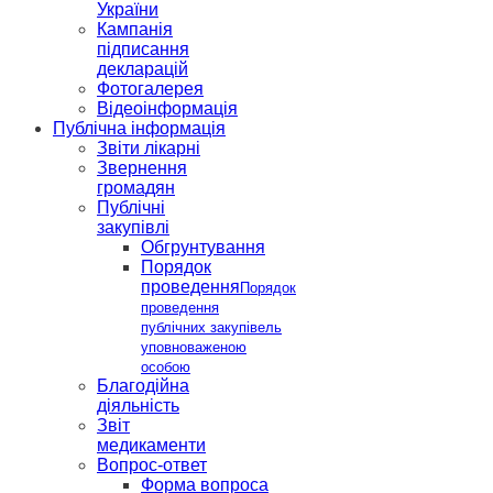
України
Кампанія
підписання
декларацій
Фотогалерея
Відеоінформація
Публічна інформація
Звіти лікарні
Звернення
громадян
Публічні
закупівлі
Обгрунтування
Порядок
проведення
Порядок
проведення
публічних закупівель
уповноваженою
особою
Благодійна
діяльність
Звіт
медикаменти
Вопрос-ответ
Форма вопроса