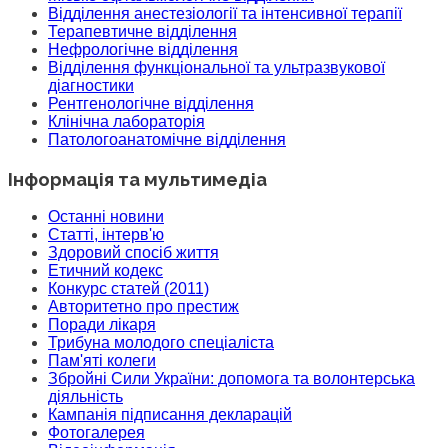
Відділення анестезіології та інтенсивної терапії
Терапевтичне відділення
Нефрологічне відділення
Відділення функціональної та ультразвукової
діагностики
Рентгенологічне відділення
Клінічна лабораторія
Патологоанатомічне відділення
Інформація та мультимедіа
Останні новини
Статті, інтерв'ю
Здоровий спосіб життя
Етичний кодекс
Конкурс статей (2011)
Авторитетно про престиж
Поради лікаря
Трибуна молодого спеціаліста
Пам'яті колеги
Збройні Сили України: допомога та волонтерська
діяльність
Кампанія підписання декларацій
Фотогалерея