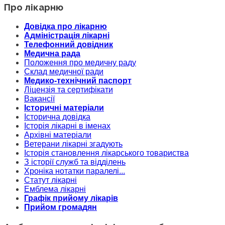
Про лікарню
Довідка про лікарню
Адміністрація лікарні
Телефонний довідник
Медична рада
Положення про медичну раду
Склад медичної ради
Медико-технічний паспорт
Ліцензія та сертифікати
Вакансії
Історичні матеріали
Історична довідка
Історія лікарні в іменах
Архівні матеріали
Ветерани лікарні згадують
Історія становлення лікарського товариства
З історії служб та відділень
Хроніка нотатки паралелі...
Статут лікарні
Емблема лікарні
Графік прийому лікарів
Прийом громадян