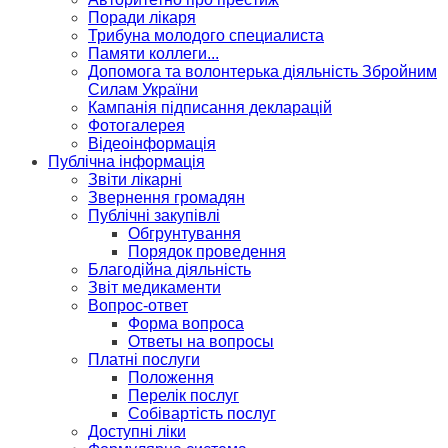
Поради лікаря
Трибуна молодого специалиста
Памяти коллеги...
Допомога та волонтерька діяльність Збройним
Силам України
Кампанія підписання декларацій
Фотогалерея
Відеоінформація
Публічна інформація
Звіти лікарні
Звернення громадян
Публічні закупівлі
Обгрунтування
Порядок проведення
Благодійна діяльність
Звіт медикаменти
Вопрос-ответ
Форма вопроса
Ответы на вопросы
Платні послуги
Положення
Перелік послуг
Собівартість послуг
Доступні ліки