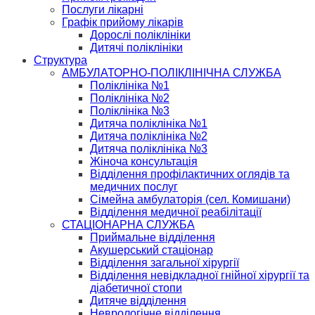
Послуги лікарні
Графік прийому лікарів
Дорослі поліклініки
Дитячі поліклініки
Структура
АМБУЛАТОРНО-ПОЛІКЛІНІЧНА СЛУЖБА
Поліклініка №1
Поліклініка №2
Поліклініка №3
Дитяча поліклініка №1
Дитяча поліклініка №2
Дитяча поліклініка №3
Жіноча консультація
Відділення профілактичних оглядів та
медичних послуг
Сімейна амбулаторія (сел. Комишани)
Відділення медичної реабілітації
СТАЦІОНАРНА СЛУЖБА
Приймальне відділення
Акушерський стаціонар
Відділення загальної хірургії
Відділення невідкладної гнійної хірургії та
діабетичної стопи
Дитяче відділення
Неврологічне відділення