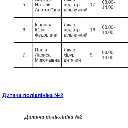
08.00-
Наталія
педіатр
17
14.00
Анатоліївна
дільничний
Іванціва
Лікар-
08.00-
Юлія
педіатр
16
14.00
Федорівна
дільничний
Панів
Лікар
08.00-
Лариса
хірург
9
14.00
Миколаївна
дитячий
Дитяча поліклініка №2
Дитяча поліклініка №2