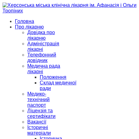
Головна
Про лікарню
Довідка про
лікарню
Адміністрація
лікарні
Телефонний
довідник
Медична рада
лікарні
Положення
Склад медичної
ради
Медико-
технічний
паспорт
Ліцензія та
сертифікати
Вакансії
Історичні
матеріали
Історична