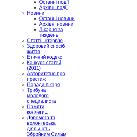
Останні події
Архівні події
Новини
Останні новини
Архівні новини
Лікарня за
тиждень
Статті, інтерв’ю
Здоровий спосіб
життя
Етичний кодекс
Конкурс статей
(2011)
Авторитетно про
престиж
Поради лікаря
Трибуна
молодого
специалиста
Памяти
коллеги...
Допомога та
волонтерька
діяльність
Збройним Силам