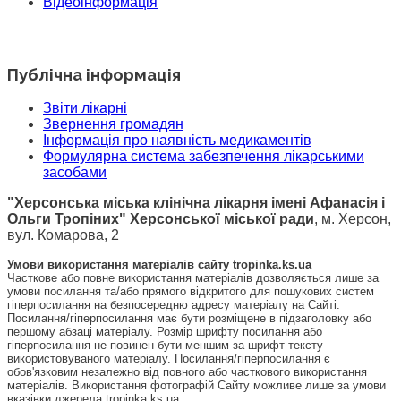
Відеоінформація
Публічна інформація
Звіти лікарні
Звернення громадян
Інформація про наявність медикаментів
Формулярна система забезпечення лікарськими
засобами
"Херсонська міська клінічна лікарня імені Афанасія і
Ольги Тропіних" Херсонської міської ради
, м. Херсон,
вул. Комарова, 2
Умови використання матеріалів сайту tropinka.ks.ua
Часткове або повне використання матеріалів дозволяється лише за
умови посилання та/або прямого відкритого для пошукових систем
гіперпосилання на безпосередню адресу матеріалу на Сайті.
Посилання/гіперпосилання має бути розміщене в підзаголовку або
першому абзаці матеріалу. Розмір шрифту посилання або
гіперпосилання не повинен бути меншим за шрифт тексту
використовуваного матеріалу. Посилання/гіперпосилання є
обов'язковим незалежно від повного або часткового використання
матеріалів. Використання фотографій Сайту можливе лише за умови
вказівки джерела tropinka.ks.ua