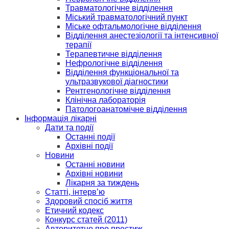
Травматологічне відділення
Міський травматологічний пункт
Міське офтальмологічне відділення
Відділення анестезіології та інтенсивної
терапії
Терапевтичне відділення
Нефрологічне відділення
Відділення функціональної та
ультразвукової діагностики
Рентгенологічне відділення
Клінічна лабораторія
Патологоанатомічне відділення
Інформація лікарні
Дати та події
Останні події
Архівні події
Новини
Останні новини
Архівні новини
Лікарня за тиждень
Статті, інтерв’ю
Здоровий спосіб життя
Етичний кодекс
Конкурс статей (2011)
Авторитетно про престиж