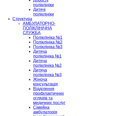
Дорослі
поліклініки
Дитячі
поліклініки
Структура
АМБУЛАТОРНО-
ПОЛІКЛІНІЧНА
СЛУЖБА
Поліклініка №1
Поліклініка №2
Поліклініка №3
Дитяча
поліклініка №1
Дитяча
поліклініка №2
Дитяча
поліклініка №3
Жіноча
консультація
Відділення
профілактичних
оглядів та
медичних послуг
Сімейна
амбулаторія