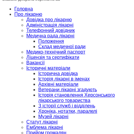
Головна
Про лікарню
Довідка про лікарню
Адміністрація лікарні
Телефонний довідник
Медична рада лікарні
Положення
Склад медичної ради
Медико-технічний паспорт
Ліцензія та сертифікати
Вакансії
Історичні матеріали
Історична довідка
Історія лікарні в іменах
Архівні матеріали
Ветерани лікарні згадують
Історія становлення Херсонського
лікарського товариства
З історії служб і відділень
Хроніка, нотатки, паралелі
Музей лікарні
Статут лікарні
Емблема лікарні
Прийом громадян