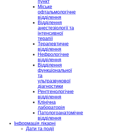
пункт
Міське
офтальмологічне
відділення
Відділення
анестезіології та
інтенсивної
терапії
Терапевтичне
відділення
Нефрологічне
відділення
Відділення
функціональної
та
ультразвукової
діагностики
Рентгенологічне
відділення
Клінічна
лабораторія
Патологоанатомічне
відділення
Інформація лікарні
Дати та події