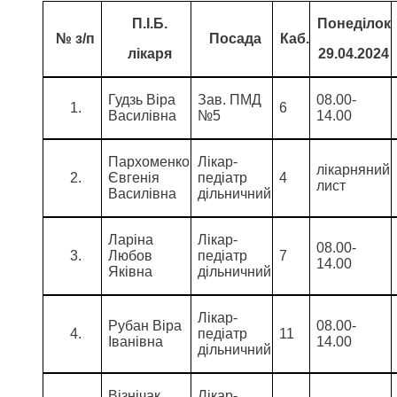
П.І.Б.
Понеділок
№ з/п
Посада
Каб.
лікаря
29.04.2024
Гудзь Віра
Зав. ПМД
08.00-
6
Василівна
№5
14.00
Пархоменко
Лікар-
лікарняний
Євгенія
педіатр
4
лист
Василівна
дільничний
Ларіна
Лікар-
08.00-
Любов
педіатр
7
14.00
Яківна
дільничний
Лікар-
Рубан Віра
08.00-
педіатр
11
Іванівна
14.00
дільничний
Візнічак
Лікар-