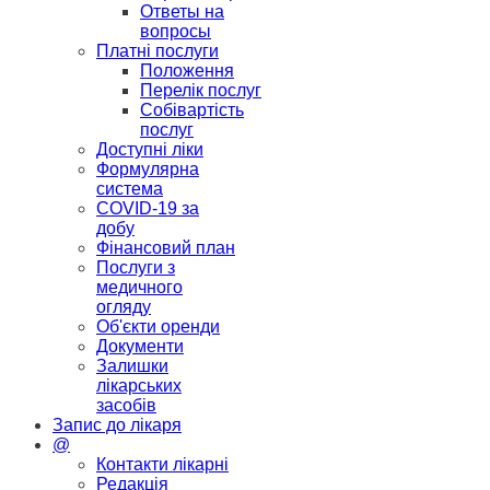
Ответы на
вопросы
Платні послуги
Положення
Перелік послуг
Собівартість
послуг
Доступні ліки
Формулярна
система
COVID-19 за
добу
Фінансовий план
Послуги з
медичного
огляду
Об'єкти оренди
Документи
Залишки
лікарських
засобів
Запис до лікаря
@
Контакти лікарні
Редакція