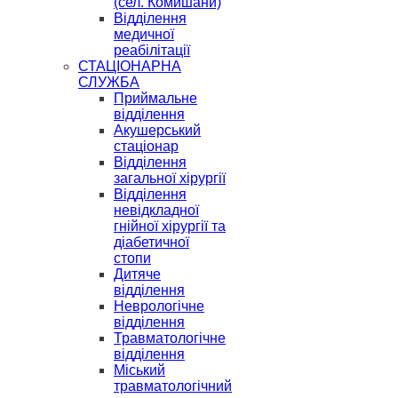
(сел. Комишани)
Відділення
медичної
реабілітації
СТАЦІОНАРНА
СЛУЖБА
Приймальне
відділення
Акушерський
стаціонар
Відділення
загальної хірургії
Відділення
невідкладної
гнійної хірургії та
діабетичної
стопи
Дитяче
відділення
Неврологічне
відділення
Травматологічне
відділення
Міський
травматологічний