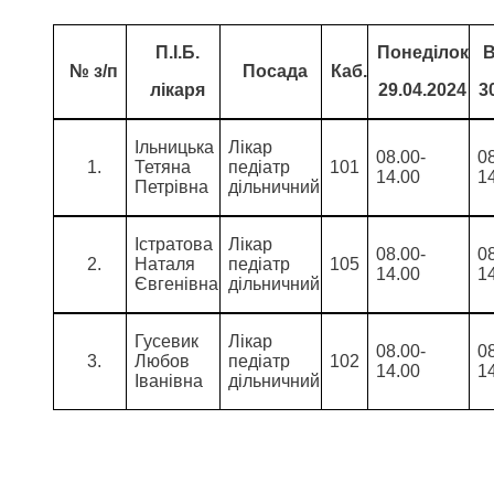
П.І.Б.
Понеділок
В
№ з/п
Посада
Каб.
лікаря
29.04.2024
3
Ільницька
Лікар
08.00-
0
Тетяна
педіатр
101
14.00
1
Петрівна
дільничний
Істратова
Лікар
08.00-
0
Наталя
педіатр
105
14.00
1
Євгенівна
дільничний
Гусевик
Лікар
08.00-
0
Любов
педіатр
102
14.00
1
Іванівна
дільничний