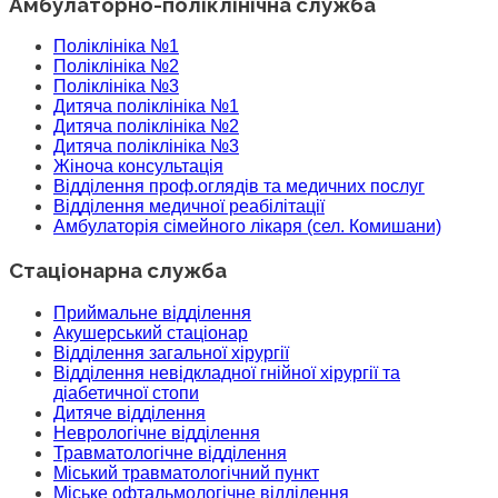
Амбулаторно-поліклінічна служба
Поліклініка №1
Поліклініка №2
Поліклініка №3
Дитяча поліклініка №1
Дитяча поліклініка №2
Дитяча поліклініка №3
Жіноча консультація
Відділення проф.оглядів та медичних послуг
Відділення медичної реабілітації
Амбулаторія сімейного лікаря (сел. Комишани)
Стаціонарна служба
Приймальне відділення
Акушерський стаціонар
Відділення загальної хірургії
Відділення невідкладної гнійної хірургії та
діабетичної стопи
Дитяче відділення
Неврологічне відділення
Травматологічне відділення
Міський травматологічний пункт
Міське офтальмологічне відділення