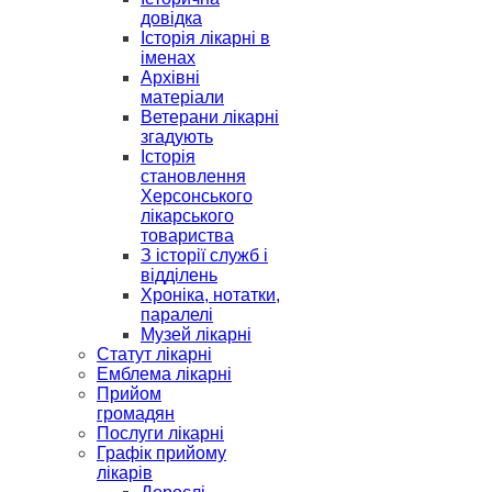
довідка
Історія лікарні в
іменах
Архівні
матеріали
Ветерани лікарні
згадують
Історія
становлення
Херсонського
лікарського
товариства
З історії служб і
відділень
Хроніка, нотатки,
паралелі
Музей лікарні
Статут лікарні
Емблема лікарні
Прийом
громадян
Послуги лікарні
Графік прийому
лікарів