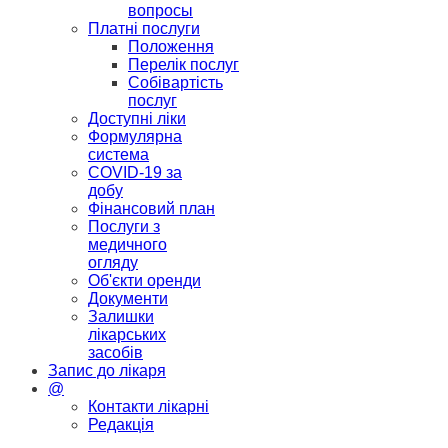
вопросы
Платні послуги
Положення
Перелік послуг
Собівартість
послуг
Доступні ліки
Формулярна
система
COVID-19 за
добу
Фінансовий план
Послуги з
медичного
огляду
Об'єкти оренди
Документи
Залишки
лікарських
засобів
Запис до лікаря
@
Контакти лікарні
Редакція