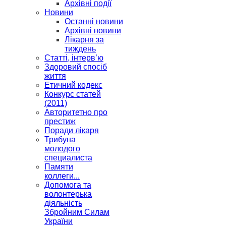
Архівні події
Новини
Останні новини
Архівні новини
Лікарня за
тиждень
Статті, інтерв’ю
Здоровий спосіб
життя
Етичний кодекс
Конкурс статей
(2011)
Авторитетно про
престиж
Поради лікаря
Трибуна
молодого
специалиста
Памяти
коллеги...
Допомога та
волонтерька
діяльність
Збройним Силам
України