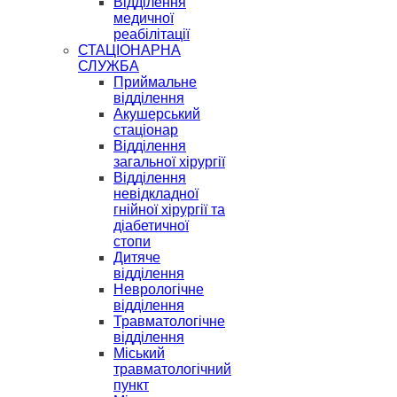
Відділення
медичної
реабілітації
СТАЦІОНАРНА
СЛУЖБА
Приймальне
відділення
Акушерський
стаціонар
Відділення
загальної хірургії
Відділення
невідкладної
гнійної хірургії та
діабетичної
стопи
Дитяче
відділення
Неврологічне
відділення
Травматологічне
відділення
Міський
травматологічний
пункт