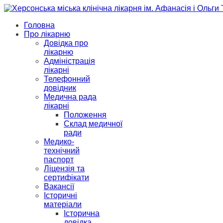
Головна
Про лікарню
Довідка про
лікарню
Адміністрація
лікарні
Телефонний
довідник
Медична рада
лікарні
Положення
Склад медичної
ради
Медико-
технічний
паспорт
Ліцензія та
сертифікати
Вакансії
Історичні
матеріали
Історична
довідка