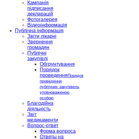
Кампанія
підписання
декларацій
Фотогалерея
Відеоінформація
Публічна інформація
Звіти лікарні
Звернення
громадян
Публічні
закупівлі
Обгрунтування
Порядок
проведення
Порядок
проведення
публічних закупівель
уповноваженою
особою
Благодійна
діяльність
Звіт
медикаменти
Вопрос-ответ
Форма вопроса
Ответы на