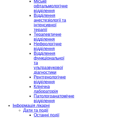
Міське
офтальмологічне
відділення
Відділення
анестезіології та
інтенсивної
терапії
Терапевтичне
відділення
Нефрологічне
відділення
Відділення
функціональної
та
ультразвукової
діагностики
Рентгенологічне
відділення
Клінічна
лабораторія
Патологоанатомічне
відділення
Інформація лікарні
Дати та події
Останні події