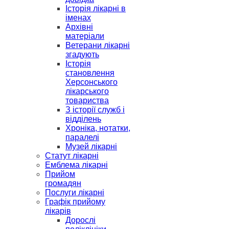
Історія лікарні в
іменах
Архівні
матеріали
Ветерани лікарні
згадують
Історія
становлення
Херсонського
лікарського
товариства
З історії служб і
відділень
Хроніка, нотатки,
паралелі
Музей лікарні
Статут лікарні
Емблема лікарні
Прийом
громадян
Послуги лікарні
Графік прийому
лікарів
Дорослі