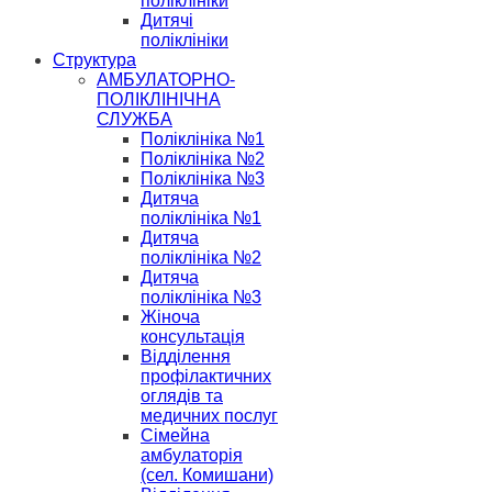
поліклініки
Дитячі
поліклініки
Структура
АМБУЛАТОРНО-
ПОЛІКЛІНІЧНА
СЛУЖБА
Поліклініка №1
Поліклініка №2
Поліклініка №3
Дитяча
поліклініка №1
Дитяча
поліклініка №2
Дитяча
поліклініка №3
Жіноча
консультація
Відділення
профілактичних
оглядів та
медичних послуг
Сімейна
амбулаторія
(сел. Комишани)