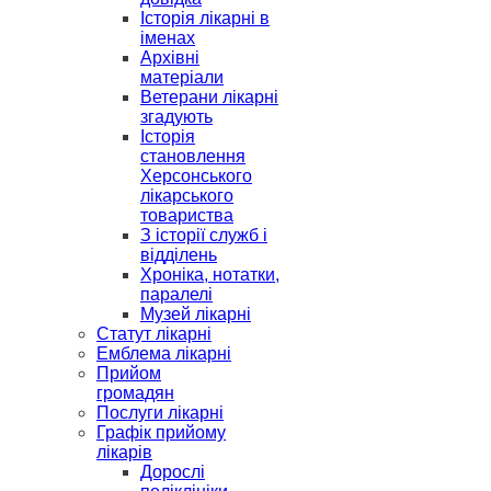
Історія лікарні в
іменах
Архівні
матеріали
Ветерани лікарні
згадують
Історія
становлення
Херсонського
лікарського
товариства
З історії служб і
відділень
Хроніка, нотатки,
паралелі
Музей лікарні
Статут лікарні
Емблема лікарні
Прийом
громадян
Послуги лікарні
Графік прийому
лікарів
Дорослі