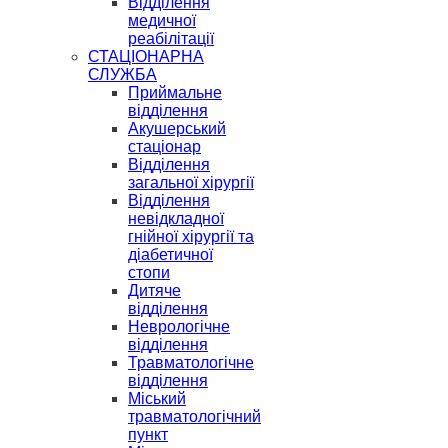
Відділення
медичної
реабілітації
СТАЦІОНАРНА
СЛУЖБА
Приймальне
відділення
Акушерський
стаціонар
Відділення
загальної хірургії
Відділення
невідкладної
гнійної хірургії та
діабетичної
стопи
Дитяче
відділення
Неврологічне
відділення
Травматологічне
відділення
Міський
травматологічний
пункт