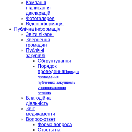
Кампанія
підписання
декларацій
Фотогалерея
Відеоінформація
Публічна інформація
Звіти лікарні
Звернення
громадян
Публічні
закупівлі
Обгрунтування
Порядок
проведення
Порядок
проведення
публічних закупівель
уповноваженою
особою
Благодійна
діяльність
Звіт
медикаменти
Вопрос-ответ
Форма вопроса
Ответы на