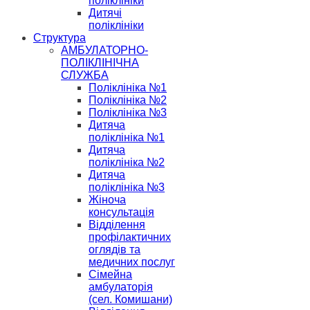
поліклініки
Дитячі
поліклініки
Структура
АМБУЛАТОРНО-
ПОЛІКЛІНІЧНА
СЛУЖБА
Поліклініка №1
Поліклініка №2
Поліклініка №3
Дитяча
поліклініка №1
Дитяча
поліклініка №2
Дитяча
поліклініка №3
Жіноча
консультація
Відділення
профілактичних
оглядів та
медичних послуг
Сімейна
амбулаторія
(сел. Комишани)