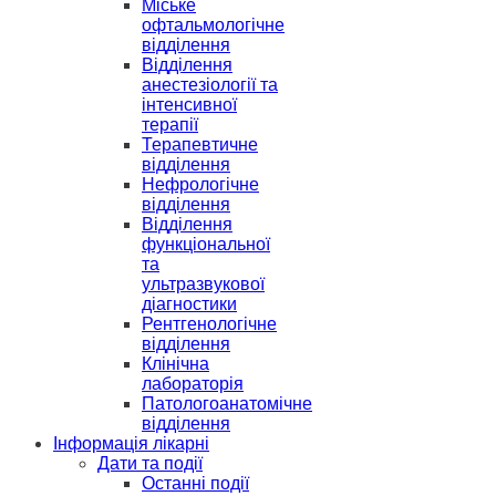
Міське
офтальмологічне
відділення
Відділення
анестезіології та
інтенсивної
терапії
Терапевтичне
відділення
Нефрологічне
відділення
Відділення
функціональної
та
ультразвукової
діагностики
Рентгенологічне
відділення
Клінічна
лабораторія
Патологоанатомічне
відділення
Інформація лікарні
Дати та події
Останні події