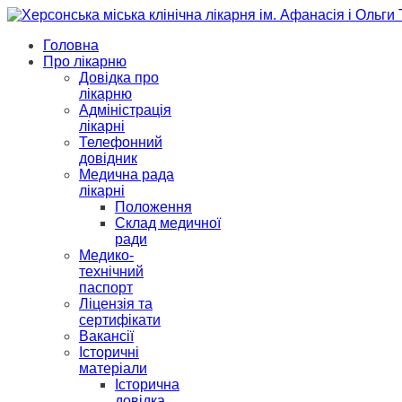
Головна
Про лікарню
Довідка про
лікарню
Адміністрація
лікарні
Телефонний
довідник
Медична рада
лікарні
Положення
Склад медичної
ради
Медико-
технічний
паспорт
Ліцензія та
сертифікати
Вакансії
Історичні
матеріали
Історична
довідка