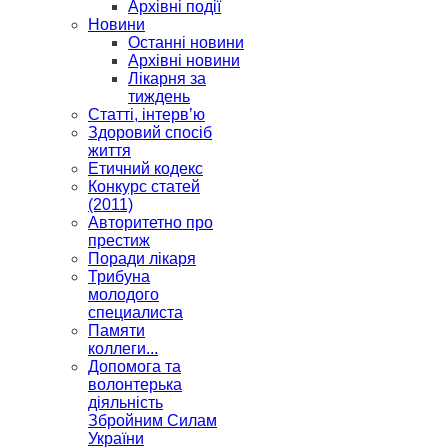
Архівні події
Новини
Останні новини
Архівні новини
Лікарня за
тиждень
Статті, інтерв’ю
Здоровий спосіб
життя
Етичний кодекс
Конкурс статей
(2011)
Авторитетно про
престиж
Поради лікаря
Трибуна
молодого
специалиста
Памяти
коллеги...
Допомога та
волонтерька
діяльність
Збройним Силам
України