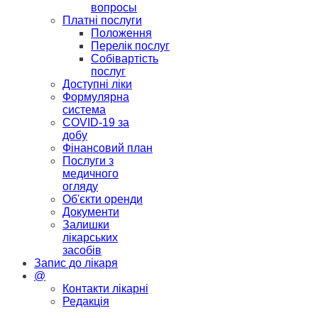
вопросы
Платні послуги
Положення
Перелік послуг
Собівартість
послуг
Доступні ліки
Формулярна
система
COVID-19 за
добу
Фінансовий план
Послуги з
медичного
огляду
Об'єкти оренди
Документи
Залишки
лікарських
засобів
Запис до лікаря
@
Контакти лікарні
Редакція