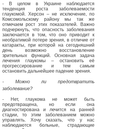
- В целом в Украине наблюдается
тенденция роста заболеваемости
глаукомой. Херсон – не исключение, по
Комсомольскому району мы так же
отмечаем рост этих показателей. Важно
подчеркнуть, что опасность заболевания
заключается в том, что оно приводит к
необратимой потере зрения, в отличие от
катаракты, при которой на сегодняшний
день возможно восстановление
зрительных функций. Основная задача
лечения глаукомы – остановить её
прогрессирование и тем самым
остановить дальнейшее падение зрения.
- Можно ли предотвратить
заболевание?
- Нет, глаукома не может быть
предотвращена, но если она
диагностирована и лечится на ранней
стадии, то этим заболеванием можно
управлять. Хочу сказать, что у нас
наблюдаются больные, страдающие