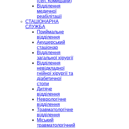
(сел. Комишани)
Відділення
медичної
реабілітації
СТАЦІОНАРНА
СЛУЖБА
Приймальне
відділення
Акушерський
стаціонар
Відділення
загальної хірургії
Відділення
невідкладної
гнійної хірургії та
діабетичної
стопи
Дитяче
відділення
Неврологічне
відділення
Травматологічне
відділення
Міський
травматологічний