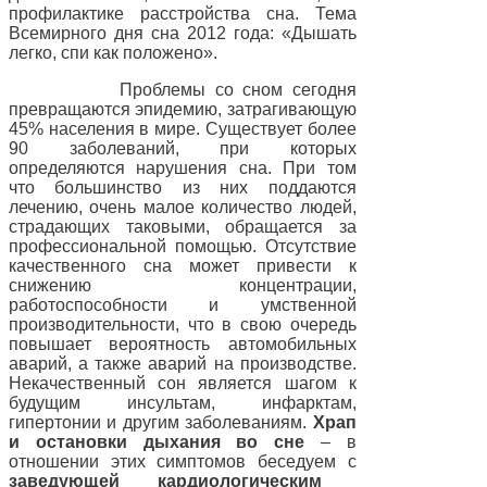
профилактике расстройства сна. Тема
Всемирного дня сна 2012 года: «Дышать
легко, спи как положено».
Проблемы со сном сегодня
превращаются эпидемию, затрагивающую
45% населения в мире. Существует более
90 заболеваний, при которых
определяются нарушения сна. При том
что большинство из них поддаются
лечению, очень малое количество людей,
страдающих таковыми, обращается за
профессиональной помощью. Отсутствие
качественного сна может привести к
снижению концентрации,
работоспособности и умственной
производительности, что в свою очередь
повышает вероятность автомобильных
аварий, а также аварий на производстве.
Некачественный сон является шагом к
будущим инсультам, инфарктам,
гипертонии и другим заболеваниям.
Храп
и остановки дыхания во сне
– в
отношении этих симптомов беседуем
с
заведующей кардиологическим