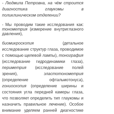
- Людмила Петровна, на чём строится
диагностика глаукомы в
поликлиническом отделении?
-
Мы проводим такие исследования как:
тонометрия
(измерение внутриглазного
давления),
биомикроскопия
(детальное
исследование структур глаза, проводимое
с помощью щелевой лампы),
тонография
(исследование гидродинамики глаза),
периметрия
(исследование полей
зрения),
эластотонометрия
(определение офтальмотонуса),
гониоскопия
(определение ширины и
состояния угла передней камеры глаза,
что позволяет определить тип глаукомы и
назначить правильное лечение). Особое
внимание уделяем ранней диагностике