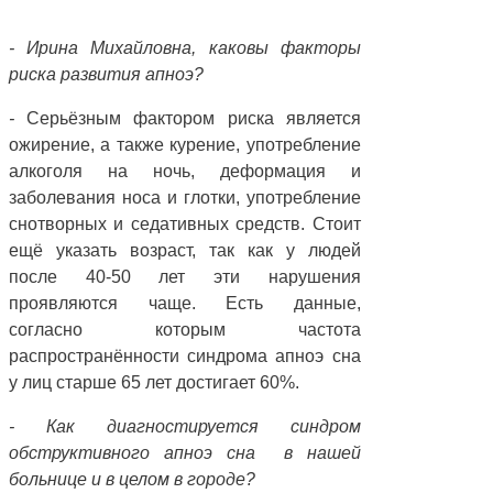
- Ирина Михайловна, каковы факторы
риска развития апноэ?
-
Серьёзным фактором риска является
ожирение, а также курение, употребление
алкоголя на ночь, деформация и
заболевания носа и глотки, употребление
снотворных и седативных средств. Стоит
ещё указать возраст, так как у людей
после 40-50 лет эти нарушения
проявляются чаще. Есть данные,
согласно которым частота
распространённости синдрома апноэ сна
у лиц старше 65 лет достигает 60%.
- Как диагностируется синдром
обструктивного апноэ сна
в нашей
больнице и в целом в городе?