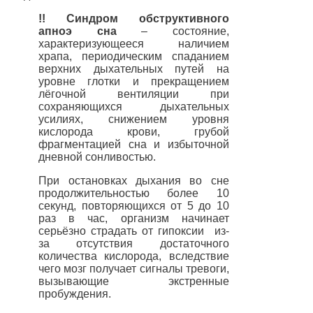
!! Синдром обструктивного
апноэ сна
–
состояние,
характеризующееся наличием
храпа, периодическим спаданием
верхних дыхательных путей на
уровне глотки и прекращением
лёгочной вентиляции при
сохраняющихся дыхательных
усилиях, снижением уровня
кислорода крови, грубой
фрагментацией сна и избыточной
дневной сонливостью.
При остановках дыхания во сне
продолжительностью более 10
секунд, повторяющихся от 5 до 10
раз в час, организм начинает
серьёзно страдать от гипоксии
из-
за отсутствия достаточного
количества кислорода, вследствие
чего мозг получает сигналы тревоги,
вызывающие экстренные
пробуждения
.