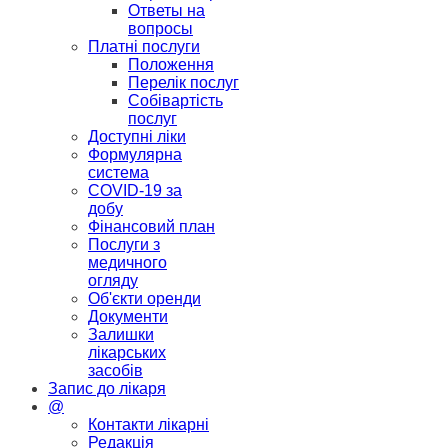
Ответы на
вопросы
Платні послуги
Положення
Перелік послуг
Собівартість
послуг
Доступні ліки
Формулярна
система
COVID-19 за
добу
Фінансовий план
Послуги з
медичного
огляду
Об'єкти оренди
Документи
Залишки
лікарських
засобів
Запис до лікаря
@
Контакти лікарні
Редакція