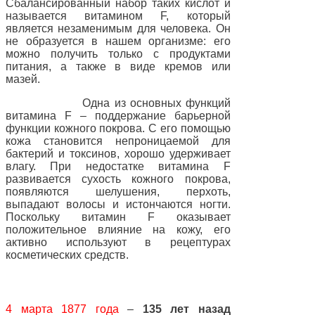
Сбалансированный набор таких кислот и
называется витамином F, который
является незаменимым для человека. Он
не образуется в нашем организме: его
можно получить только с продуктами
питания, а также в виде кремов или
мазей.
Одна из основных функций
витамина F – поддержание барьерной
функции кожного покрова. С его помощью
кожа становится непроницаемой для
бактерий и токсинов, хорошо удерживает
влагу. При недостатке витамина F
развивается сухость кожного покрова,
появляются шелушения, перхоть,
выпадают волосы и истончаются ногти.
Поскольку витамин F оказывает
положительное влияние на кожу, его
активно используют в рецептурах
косметических средств.
4 марта 1877 года
–
135 лет назад