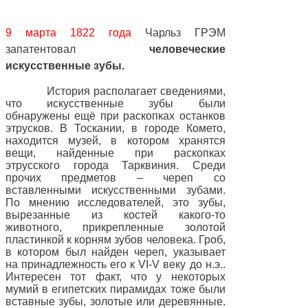
9 марта 1822 года
Чарльз ГРЭМ
запатентовал
человеческие
искусственные зубы.
История располагает сведениями,
что искусственные зубы были
обнаружены ещё при раскопках останков
этрусков. В Тоскании, в городе Комето,
находится музей, в котором хранятся
вещи, найденные при раскопках
этрусского города Тарквиния. Среди
прочих предметов – череп со
вставленными искусственными зубами.
По мнению исследователей, это зубы,
вырезанные из костей какого-то
животного, прикрепленные золотой
пластинкой к корням зубов человека. Гроб,
в котором был найден череп, указывает
на принадлежность его к VI-V веку до н.э..
Интересен тот факт, что у некоторых
мумий в египетских пирамидах тоже были
вставные зубы, золотые или деревянные.