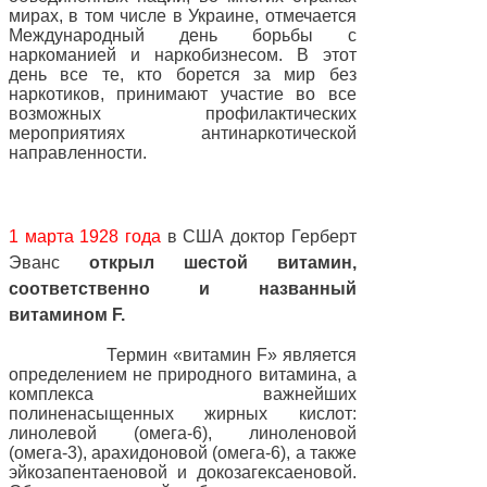
мирах, в том числе в Украине, отмечается
Международный день борьбы с
наркоманией и наркобизнесом. В этот
день все те, кто борется за мир без
наркотиков, принимают участие во все
возможных профилактических
мероприятиях антинаркотической
направленности.
1 марта 1928 года
в США доктор Герберт
Эванс
открыл шестой витамин,
соответственно и названный
витамином F.
Термин «витамин F» является
определением не природного витамина, а
комплекса важнейших
полиненасыщенных жирных кислот:
линолевой (омега-6), линоленовой
(омега-3), арахидоновой (омега-6), а также
эйкозапентаеновой и докозагексаеновой.