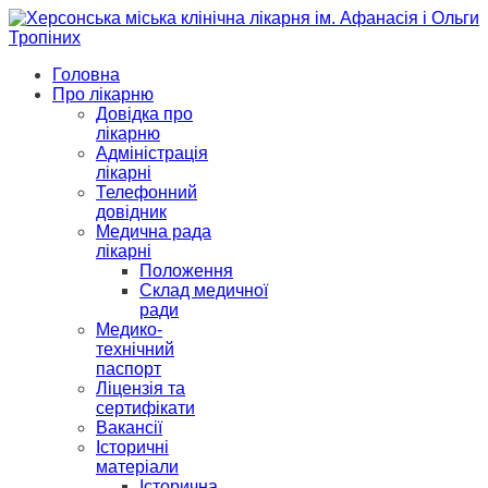
Головна
Про лікарню
Довідка про
лікарню
Адміністрація
лікарні
Телефонний
довідник
Медична рада
лікарні
Положення
Склад медичної
ради
Медико-
технічний
паспорт
Ліцензія та
сертифікати
Вакансії
Історичні
матеріали
Історична