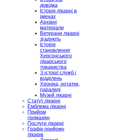
довідка
Історія лікарні в
іменах
Архівні
матеріали
Ветерани лікарні
згадують
Історія
становлення
Херсонського
лікарського
товариства
З історії служб і
відділень
Хроніка, нотатки,
паралелі
Музей лікарні
Статут лікарні
Емблема лікарні
Прийом
громадян
Послуги лікарні
Графік прийому
лікарів