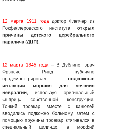
12 марта 1911 года
доктор Флетчер из
Рокфеллеровского института
открыл
причины детского церебрального
паралича (ДЦП).
12 марта 1845 года
– В Дублине, врач
Фрэнсис Ринд публично
продемонстрировал
подкожные
инъекции морфия для лечения
невралгии
, используя оригинальный
«шприц» собственной конструкции.
Тонкий троакар вместе с канюлей
вводились подкожно больному, затем с
помощью пружины троакар втягивался в
специальный цилиндр, а морфий