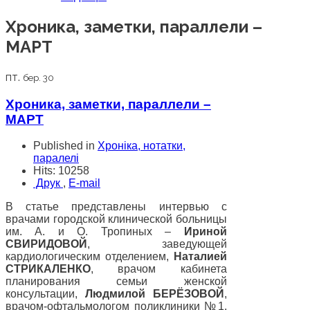
Хроника, заметки, параллели –
МАРТ
пт.
бер. 30
Хроника, заметки, параллели –
МАРТ
Published in
Хроніка, нотатки,
паралелі
Hits: 10258
Друк
,
E-mail
В статье представлены интервью с
врачами городской клинической больницы
им. А. и О. Тропиных –
Ириной
СВИРИДОВОЙ
, заведующей
кардиологическим отделением,
Наталией
СТРИКАЛЕНКО
, врачом кабинета
планирования семьи женской
консультации,
Людмилой БЕРЁЗОВОЙ
,
врачом-офтальмологом поликлиники №1,