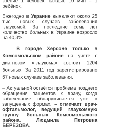
зрение 1 человек, каждые 10 мин – 1
ребёнок.
Ежегодно
в Украине
выявляют около 25
тыс. новых случаев заболевания
глаукомой. За последние семь лет
количество больных в Украине возросло
на 40,3%.
В городе Херсоне только в
Комсомольском районе
на учёте с
диагнозом «глаукома» состоит 1204
больных. За 2011 год зарегистрировано
67 новых случаев заболевания.
– Актуальной остаётся проблема позднего
обращения пациентов к врачу, когда
заболевание обнаруживается уже в
запущенных формах,
– отмечает врач-
офтальмолог, ведущий глаукомную
группу больных Комсомольского
района, Людмила Петровна
БЕРЁЗОВА.