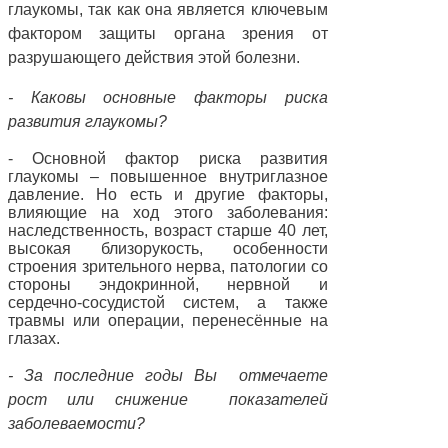
глаукомы, так как она является ключевым
фактором защиты органа зрения от
разрушающего действия этой болезни.
- Каковы основные факторы риска
развития глаукомы?
- Основной фактор риска развития
глаукомы – повышенное внутриглазное
давление. Но есть и другие факторы,
влияющие на ход этого заболевания:
наследственность, возраст старше 40 лет,
высокая близорукость, особенности
строения зрительного нерва, патологии со
стороны эндокринной, нервной и
сердечно-сосудистой систем, а также
травмы или операции, перенесённые на
глазах.
- За последние годы Вы
отмечаете
рост или снижение
показателей
заболеваемости?