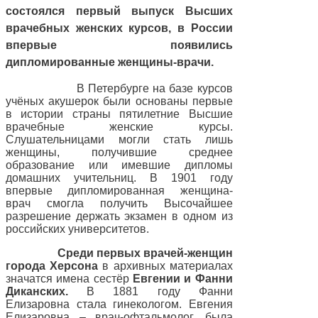
состоялся первый выпуск Высших
врачебных женских курсов, в России
впервые появились
дипломированные женщины-врачи.
В Петербурге на базе курсов
учёных акушерок были основаны первые
в истории страны пятилетние Высшие
врачебные женские курсы.
Слушательницами могли стать лишь
женщины, получившие среднее
образование или имевшие дипломы
домашних учительниц. В 1901 году
впервые дипломированная женщина-
врач смогла получить Высочайшее
разрешение держать экзамен в одном из
российских университетов.
Среди первых врачей-женщин
города Херсона
в архивных материалах
значатся имена сестёр
Евгении и Фанни
Диканских.
В 1881 году Фанни
Елизаровна стала гинекологом. Евгения
Елизаровна – врач-офтальмолог, была