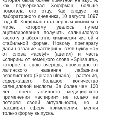
которая была более приятной на вкус и,
как подчёркивал Хоффман, больше
помогала его отцу. Как следует из
лабораторного дневника, 10 августа 1897
года Ф. Хоффман стал первым химиком в
мире, которому удалось путём
ацетилирования получить салициловую
кислоту в абсолютно химически чистой и
стабильной форме. Новому препарату
дали название «аспирин», взяв букву «а»
от слова «acetyl» (ацетил) и часть
«спирин» от немецкого слова «Spirsaure»,
которое, в свою очередь, произошло от
латинского названия лабазника
вязолистного (Spiraea ulmaria) – растения,
содержащего большое количество
салициловой кислоты. За более чем 100
лет своего активного медицинского
применения «аспирин» не только не
потерял своей актуальности, но и
расширил сферу применения, меняя
только форму выпуска.