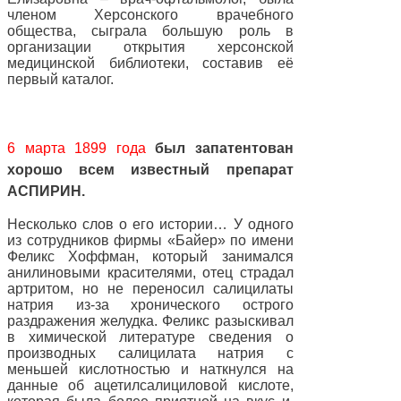
членом Херсонского врачебного
общества, сыграла большую роль в
организации открытия херсонской
медицинской библиотеки, составив её
первый каталог.
6 марта 1899 года
был запатентован
хорошо всем известный препарат
АСПИРИН.
Несколько слов о его истории… У одного
из сотрудников фирмы «Байер» по имени
Феликс Хоффман, который занимался
анилиновыми красителями, отец страдал
артритом, но не переносил салицилаты
натрия из-за хронического острого
раздражения желудка. Феликс разыскивал
в химической литературе сведения о
производных салицилата натрия с
меньшей кислотностью и наткнулся на
данные об ацетилсалициловой кислоте,