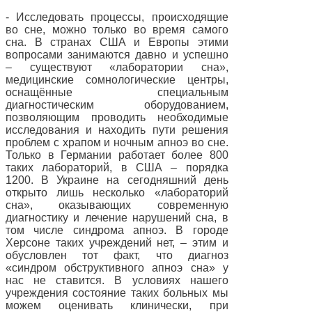
- Исследовать процессы, происходящие
во сне, можно только во время самого
сна. В странах США и Европы этими
вопросами занимаются давно и успешно
– существуют «лаборатории сна»,
медицинские сомнологические центры,
оснащённые специальным
диагностическим оборудованием,
позволяющим проводить необходимые
исследования и находить пути решения
проблем с храпом и ночным апноэ во сне.
Только в Германии работает более 800
таких лабораторий, в США – порядка
1200. В Украине на сегодняшний день
открыто лишь несколько «лабораторий
сна», оказывающих современную
диагностику и лечение нарушений сна, в
том числе синдрома апноэ. В городе
Херсоне таких учреждений нет, – этим и
обусловлен тот факт, что диагноз
«синдром обструктивного апноэ сна» у
нас не ставится. В условиях нашего
учреждения состояние таких больных мы
можем оценивать клинически, при