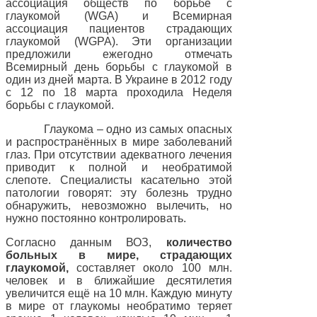
ассоциация обществ по борьбе с
глаукомой (WGA) и Всемирная
ассоциация пациентов страдающих
глаукомой (WGPA). Эти организации
предложили ежегодно отмечать
Всемирный день борьбы с глаукомой в
один из дней марта. В Украине в 2012 году
с 12 по 18 марта проходила Неделя
борьбы с глаукомой.
Глаукома – одно из самых опасных
и распространённых в мире заболеваний
глаз. При отсутствии адекватного лечения
приводит к полной и необратимой
слепоте. Специалисты касательно этой
патологии говорят: эту болезнь трудно
обнаружить, невозможно вылечить, но
нужно постоянно контролировать.
Согласно данным ВОЗ,
количество
больных в мире, страдающих
глаукомой,
составляет около 100 млн.
человек и в ближайшие десятилетия
увеличится ещё на 10 млн. Каждую минуту
в мире от глаукомы необратимо теряет