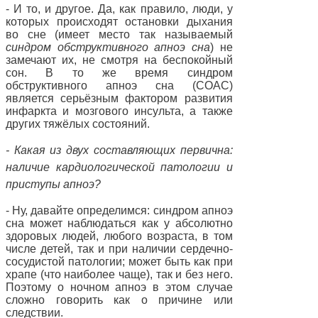
- И то, и другое. Да, как правило, люди, у
которых происходят остановки дыхания
во сне (имеет место так называемый
синдром обструктивного апноэ сна
) не
замечают их, не смотря на беспокойный
сон. В то же время синдром
обструктивного апноэ сна (СОАС)
является серьёзным фактором развития
инфаркта и мозгового инсульта, а также
других тяжёлых состояний.
- Какая из двух составляющих первична:
наличие кардиологической патологии и
приступы апноэ?
- Ну, давайте определимся: синдром апноэ
сна может наблюдаться как у абсолютно
здоровых людей, любого возраста, в том
числе детей, так и при наличии сердечно-
сосудистой патологии; может быть как при
храпе (что наиболее чаще), так и без него.
Поэтому о ночном апноэ в этом случае
сложно говорить как о причине или
следствии.