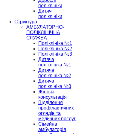
Дорослі
поліклініки
Дитячі
поліклініки
Структура
АМБУЛАТОРНО-
ПОЛІКЛІНІЧНА
СЛУЖБА
Поліклініка №1
Поліклініка №2
Поліклініка №3
Дитяча
поліклініка №1
Дитяча
поліклініка №2
Дитяча
поліклініка №3
Жіноча
консультація
Відділення
профілактичних
оглядів та
медичних послуг
Сімейна
амбулаторія