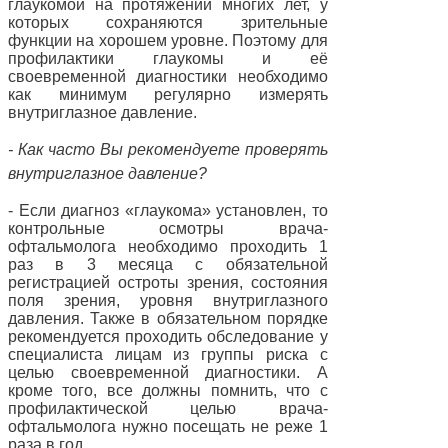
глаукомой на протяжении многих лет, у
которых сохраняются зрительные
функции на хорошем уровне.
Поэтому для
профилактики глаукомы и её
своевременной диагностики необходимо
как минимум регулярно измерять
внутриглазное давление.
- Как часто Вы рекомендуете проверять
внутриглазное давление?
- Если диагноз «глаукома» установлен, то
контрольные осмотры врача-
офтальмолога необходимо проходить 1
раз в 3 месяца с обязательной
регистрацией остроты зрения, состояния
поля зрения, уровня внутриглазного
давления. Также в обязательном порядке
рекомендуется проходить обследование у
специалиста лицам из группы риска с
целью своевременной диагностики. А
кроме того, все должны помнить, что с
профилактической целью врача-
офтальмолога нужно посещать не реже 1
раза в год.