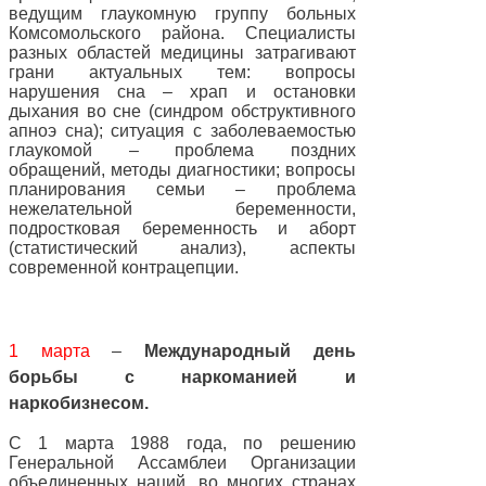
ведущим глаукомную группу больных
Комсомольского района. Специалисты
разных областей медицины затрагивают
грани актуальных тем: вопросы
нарушения сна – храп и остановки
дыхания во сне (синдром обструктивного
апноэ сна); ситуация с заболеваемостью
глаукомой – проблема поздних
обращений, методы диагностики; вопросы
планирования семьи – проблема
нежелательной беременности,
подростковая беременность и аборт
(статистический анализ), аспекты
современной контрацепции.
1 марта
–
Международный день
борьбы с наркоманией и
наркобизнесом.
С 1 марта 1988 года, по решению
Генеральной Ассамблеи Организации
объединенных наций, во многих странах