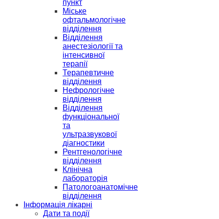
пункт
Міське
офтальмологічне
відділення
Відділення
анестезіології та
інтенсивної
терапії
Терапевтичне
відділення
Нефрологічне
відділення
Відділення
функціональної
та
ультразвукової
діагностики
Рентгенологічне
відділення
Клінічна
лабораторія
Патологоанатомічне
відділення
Інформація лікарні
Дати та події