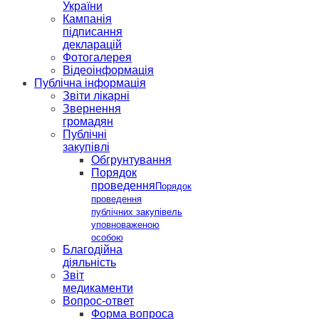
України
Кампанія
підписання
декларацій
Фотогалерея
Відеоінформація
Публічна інформація
Звіти лікарні
Звернення
громадян
Публічні
закупівлі
Обгрунтування
Порядок
проведення
Порядок
проведення
публічних закупівель
уповноваженою
особою
Благодійна
діяльність
Звіт
медикаменти
Вопрос-ответ
Форма вопроса