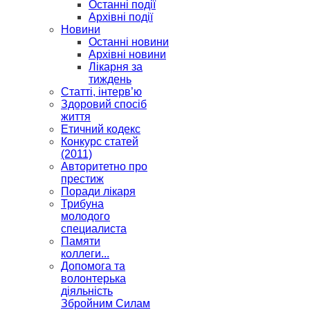
Останні події
Архівні події
Новини
Останні новини
Архівні новини
Лікарня за
тиждень
Статті, інтерв’ю
Здоровий спосіб
життя
Етичний кодекс
Конкурс статей
(2011)
Авторитетно про
престиж
Поради лікаря
Трибуна
молодого
специалиста
Памяти
коллеги...
Допомога та
волонтерька
діяльність
Збройним Силам