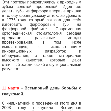
Эти протезы прикреплялись к природным
зубам золотой проволокой. Идея же
делать зубы из фарфора впервые пришла
в голову французскому аптекарю Дюшато
в 1776 году, который заказал для себя
изготовить фарфоровый зуб на
фарфоровой фабрике… Современная
ортопедическая стоматология сегодня
предлагает различные методы
протезирования, в том числе
имплантацию, с использованием
инновационных разработок и
оборудования, а также материалов
высокого качества, которые дают
отличный эстетический и функциональный
результат.
11 марта
–
Всемирный день борьбы с
глаукомой.
С инициативой о проведении этого дня в
2008 году выступили Всемирная